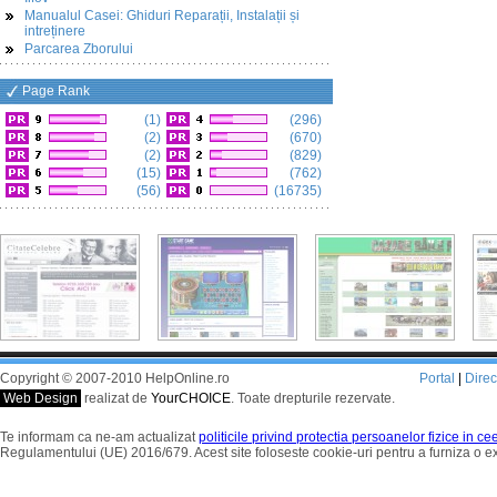
Manualul Casei: Ghiduri Reparații, Instalații și
intreținere
Parcarea Zborului
Page Rank
(1)
(296)
(2)
(670)
(2)
(829)
(15)
(762)
(56)
(16735)
Copyright © 2007-2010 HelpOnline.ro
Portal
|
Dire
Web Design
realizat de
YourCHOICE
. Toate drepturile rezervate.
Te informam ca ne-am actualizat
politicile privind protectia persoanelor fizice in c
Regulamentului (UE) 2016/679. Acest site foloseste cookie-uri pentru a furniza o 