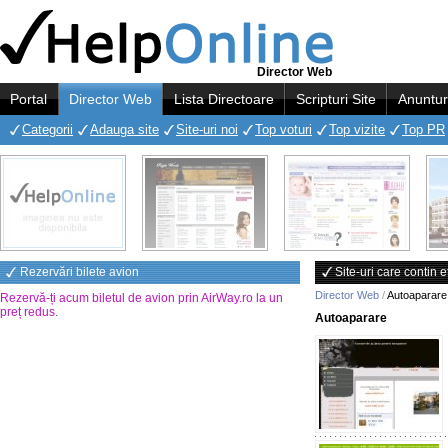
Director Web
Portal
Director Web
Lista Directoare
Scripturi Site
Anuntur
Categorii
Adauga site
Site-uri noi
Top voturi
Top vizite
Top PR
Rezervări bilete avion
Site-uri care contin 
Director Web
/
Autoaparare
Rezervă-ți acum biletul de avion prin AirWay.ro la un
preț redus
.
Autoaparare