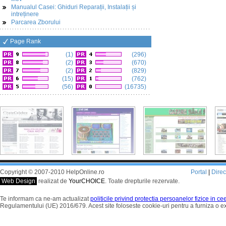
Manualul Casei: Ghiduri Reparații, Instalații și
intreținere
Parcarea Zborului
Page Rank
(1)
(296)
(2)
(670)
(2)
(829)
(15)
(762)
(56)
(16735)
Copyright © 2007-2010 HelpOnline.ro
Portal
|
Dire
Web Design
realizat de
YourCHOICE
. Toate drepturile rezervate.
Te informam ca ne-am actualizat
politicile privind protectia persoanelor fizice in c
Regulamentului (UE) 2016/679. Acest site foloseste cookie-uri pentru a furniza o 