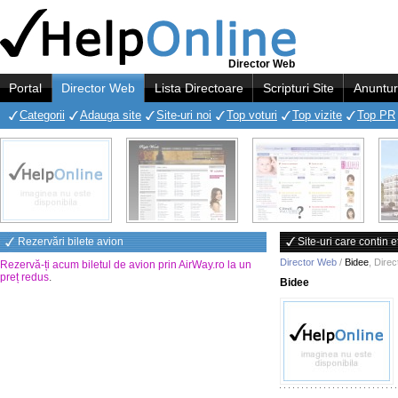
Director Web
Portal
Director Web
Lista Directoare
Scripturi Site
Anuntur
Categorii
Adauga site
Site-uri noi
Top voturi
Top vizite
Top PR
Rezervări bilete avion
Site-uri care contin 
Director Web
/
Bidee
,
Direc
Rezervă-ți acum biletul de avion prin AirWay.ro la un
preț redus
.
Bidee