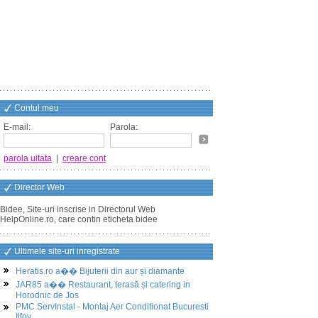
Contul meu
E-mail:
Parola:
parola uitata
|
creare cont
Director Web
Bidee, Site-uri inscrise in Directorul Web
HelpOnline.ro, care contin eticheta bidee
Ultimele site-uri inregistrate
Heratis.ro a�� Bijuterii din aur și diamante
JAR85 a�� Restaurant, terasă și catering in
Horodnic de Jos
PMC ServInstal - Montaj Aer Conditionat Bucuresti
Ilfov