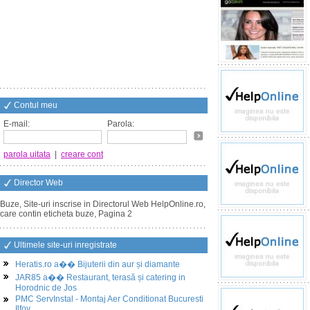
Contul meu
E-mail:
Parola:
parola uitata
|
creare cont
Director Web
Buze, Site-uri inscrise in Directorul Web HelpOnline.ro,
care contin eticheta buze, Pagina 2
Ultimele site-uri inregistrate
Heratis.ro a�� Bijuterii din aur și diamante
JAR85 a�� Restaurant, terasă și catering in
Horodnic de Jos
PMC ServInstal - Montaj Aer Conditionat Bucuresti
Ilfov