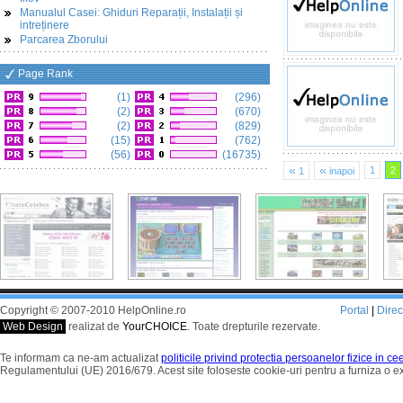
Manualul Casei: Ghiduri Reparații, Instalații și
intreținere
Parcarea Zborului
Page Rank
(1)
(296)
(2)
(670)
(2)
(829)
(15)
(762)
(56)
(16735)
«
«
1
2
1
inapoi
Copyright © 2007-2010 HelpOnline.ro
Portal
|
Dire
Web Design
realizat de
YourCHOICE
. Toate drepturile rezervate.
Te informam ca ne-am actualizat
politicile privind protectia persoanelor fizice in c
Regulamentului (UE) 2016/679. Acest site foloseste cookie-uri pentru a furniza o 