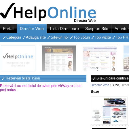
Director Web
Portal
Director Web
Lista Directoare
Scripturi Site
Anuntur
Categorii
Adauga site
Site-uri noi
Top voturi
Top vizite
Top PR
Rezervări bilete avion
Site-uri care contin 
Director Web
/
Buze
,
Direc
Rezervă-ți acum biletul de avion prin AirWay.ro la un
preț redus
.
Buze