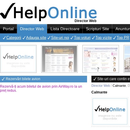
Director Web
Portal
Director Web
Lista Directoare
Scripturi Site
Anuntur
Categorii
Adauga site
Site-uri noi
Top voturi
Top vizite
Top PR
Rezervări bilete avion
Site-uri care contin 
Director Web
/
Calmante
,
D
Rezervă-ți acum biletul de avion prin AirWay.ro la un
preț redus
.
Calmante