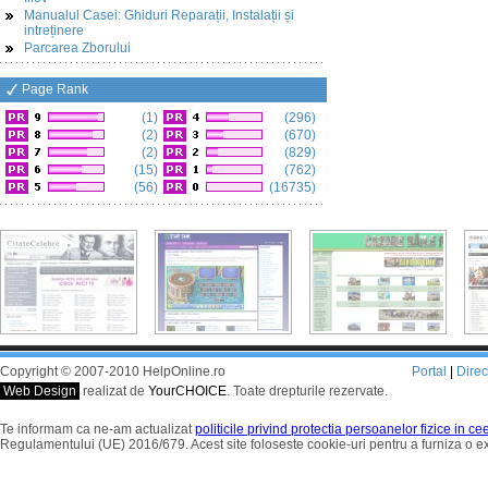
Manualul Casei: Ghiduri Reparații, Instalații și
intreținere
Parcarea Zborului
Page Rank
(1)
(296)
(2)
(670)
(2)
(829)
(15)
(762)
(56)
(16735)
Copyright © 2007-2010 HelpOnline.ro
Portal
|
Dire
Web Design
realizat de
YourCHOICE
. Toate drepturile rezervate.
Te informam ca ne-am actualizat
politicile privind protectia persoanelor fizice in c
Regulamentului (UE) 2016/679. Acest site foloseste cookie-uri pentru a furniza o 