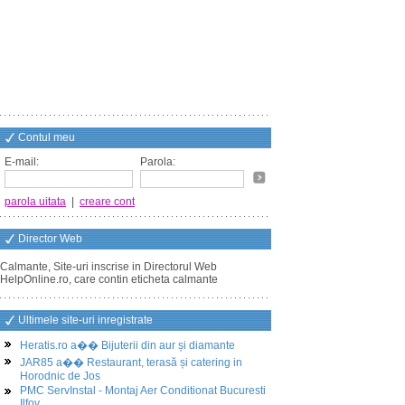
Contul meu
E-mail:
Parola:
parola uitata
|
creare cont
Director Web
Calmante, Site-uri inscrise in Directorul Web
HelpOnline.ro, care contin eticheta calmante
Ultimele site-uri inregistrate
Heratis.ro a�� Bijuterii din aur și diamante
JAR85 a�� Restaurant, terasă și catering in
Horodnic de Jos
PMC ServInstal - Montaj Aer Conditionat Bucuresti
Ilfov