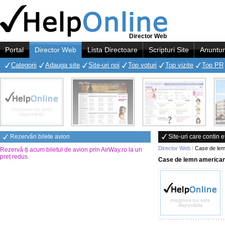
Director Web
Portal
Director Web
Lista Directoare
Scripturi Site
Anuntur
Categorii
Adauga site
Site-uri noi
Top voturi
Top vizite
Top PR
Rezervări bilete avion
Site-uri care contin
Director Web
/
Case de le
Rezervă-ți acum biletul de avion prin AirWay.ro la un
preț redus
.
Case de lemn america