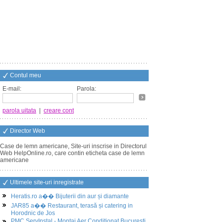
Contul meu
E-mail:
Parola:
parola uitata
|
creare cont
Director Web
Case de lemn americane, Site-uri inscrise in Directorul
Web HelpOnline.ro, care contin eticheta case de lemn
americane
Ultimele site-uri inregistrate
Heratis.ro a�� Bijuterii din aur și diamante
JAR85 a�� Restaurant, terasă și catering in
Horodnic de Jos
PMC ServInstal - Montaj Aer Conditionat Bucuresti