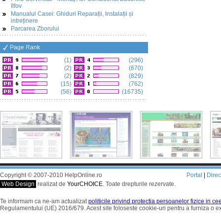
Ilfov
Manualul Casei: Ghiduri Reparații, Instalații și
intreținere
Parcarea Zborului
Page Rank
(1)
(296)
(2)
(670)
(2)
(829)
(15)
(762)
(56)
(16735)
Copyright © 2007-2010 HelpOnline.ro
Portal
|
Dire
Web Design
realizat de
YourCHOICE
. Toate drepturile rezervate.
Te informam ca ne-am actualizat
politicile privind protectia persoanelor fizice in c
Regulamentului (UE) 2016/679. Acest site foloseste cookie-uri pentru a furniza o 