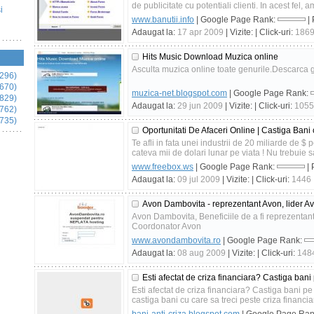
de publicitate cu potentiali clienti. In acest fel, a
i
www.banutii.info
| Google Page Rank:
| 
Adaugat la:
17 apr 2009
| Vizite:
| Click-uri:
186
Hits Music Download Muzica online
Asculta muzica online toate genurile.Descarca g
296)
670)
muzica-net.blogspot.com
| Google Page Rank:
829)
Adaugat la:
29 jun 2009
| Vizite:
| Click-uri:
1055
762)
735)
Oportunitati De Afaceri Online | Castiga Bani
Te afli in fata unei industrii de 20 miliarde de $ 
cateva mii de dolari lunar pe viata ! Nu trebuie sa
www.freebox.ws
| Google Page Rank:
| 
Adaugat la:
09 jul 2009
| Vizite:
| Click-uri:
1446
Avon Dambovita - reprezentant Avon, lider A
Avon Dambovita, Beneficiile de a fi reprezentan
Coordonator Avon
www.avondambovita.ro
| Google Page Rank:
Adaugat la:
08 aug 2009
| Vizite:
| Click-uri:
148
Esti afectat de criza financiara? Castiga ba
Esti afectat de criza financiara? Castiga bani 
castiga bani cu care sa treci peste criza financia