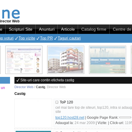
irector Web
re
Scripturi Site
Anunturi
Articole
Catalog firme
Centre de 
op voturi
Top vizite
Top PR
Taguri cautari
Site-uri care contin eticheta castig
Director Web
/
Castig
,
Director Web
a un
Castig
ToP 120
cel mai tare top de siteuri, top120, intra si adaugat
site
top120.host28.net
| Google Page Rank:
Adaugat la:
24 mar 2009
| Vizite:
| Click-uri:
119