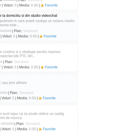
nk:
| Plan:
Standard
9
| Voturi:
0
| Media:
0.00
|
Favorite
 la domiciliu si din studio videochat
 putinele in care puteti castiga un salariu mediu
suma este...
| Plan:
Standard
| Voturi:
0
| Media:
0.00
|
Favorite
e contine si o strategie pentru marirea
spectat site PTC din...
| Plan:
Standard
7
| Voturi:
0
| Media:
0.00
|
Favorite
 sau prin afiliere
| Plan:
Standard
| Voturi:
0
| Media:
0.00
|
Favorite
 sunt sigur ca se poate obtine un castig
 minim de munca
:
| Plan:
Standard
| Voturi:
0
| Media:
0.00
|
Favorite