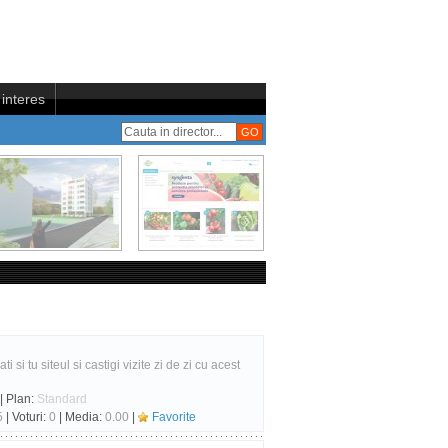
interes
i si tu siteul si castigi vizite zi de zi cu acest
| Plan:
Standard
5
| Voturi:
0
| Media:
0.00
|
Favorite