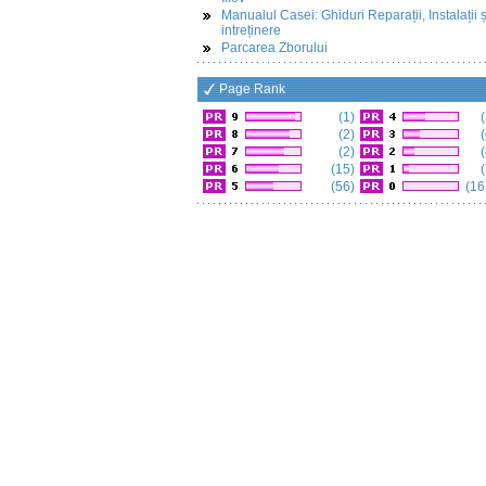
Manualul Casei: Ghiduri Reparații, Instalații ș
intreținere
Parcarea Zborului
Page Rank
(1)
(
(2)
(
(2)
(
(15)
(
(56)
(16