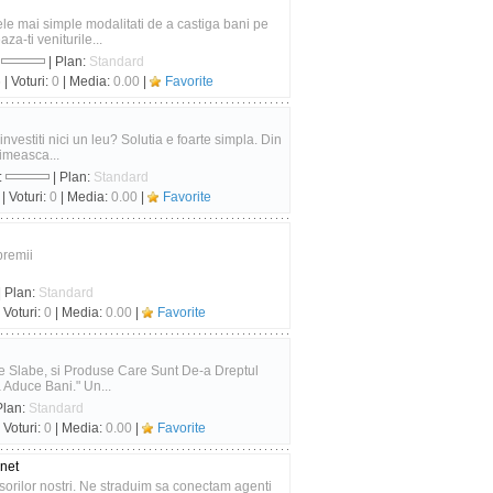
le mai simple modalitati de a castiga bani pe
za-ti veniturile...
:
| Plan:
Standard
6
| Voturi:
0
| Media:
0.00
|
Favorite
investiti nici un leu? Solutia e foarte simpla. Din
rimeasca...
:
| Plan:
Standard
| Voturi:
0
| Media:
0.00
|
Favorite
premii
| Plan:
Standard
 Voturi:
0
| Media:
0.00
|
Favorite
rte Slabe, si Produse Care Sunt De-a Dreptul
a Aduce Bani." Un...
Plan:
Standard
 Voturi:
0
| Media:
0.00
|
Favorite
rnet
nsorilor nostri. Ne straduim sa conectam agenti