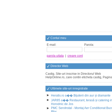
Contul meu
E-mail:
Parola:
parola uitata
|
creare cont
Director Web
Castig, Site-uri inscrise in Directorul Web
HelpOnline.ro, care contin eticheta castig, Pagin
Ultimele site-uri inregistrate
Heratis.ro a�� Bijuterii din aur și diamante
JAR85 a�� Restaurant, terasă și catering i
Horodnic de Jos
PMC ServInstal - Montaj Aer Conditionat Buc
Ilfov