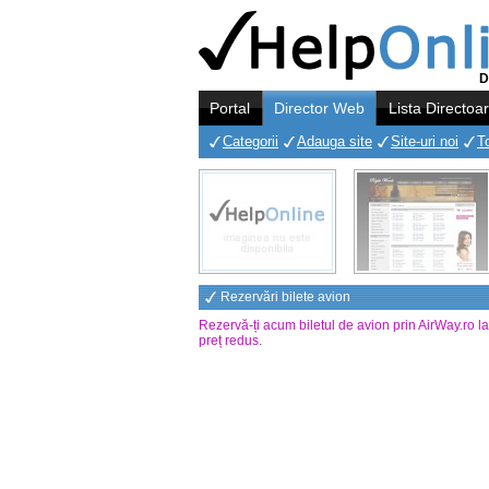
D
Portal
Director Web
Lista Directoa
Categorii
Adauga site
Site-uri noi
T
Rezervări bilete avion
Rezervă-ți acum biletul de avion prin AirWay.ro l
preț redus
.