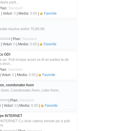
mbele parti...
Plan:
Standard
9
| Voturi:
0
| Media:
0.00
|
Favorite
ratis muzica anilor 70,80,90.
| Plan:
Standard
| Voturi:
0
| Media:
0.00
|
Favorite
 cu GDI
pe an. Poti incepe acum sa iti iei partea ta de
 vinzi...
Plan:
Standard
| Voturi:
0
| Media:
0.00
|
Favorite
von, coordonator Avon
t Avon, Coordonator Avon, Lider Avon,
| Plan:
Standard
4
| Voturi:
0
| Media:
0.00
|
Favorite
ni pe INTERNET
pe INTERNET Cu doar cateva minute pe zi poti
ra.