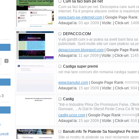
Cum sa faci bani pe net
Cum sa faci bani pe net. Descopera care sunt ce
internet. Fa-ti propria afacere online si maximizea
www.bani-pe-internet.com
| Google Page Rank
Adaugat la:
03 apr 2009
| Vizite:
| Click-uri:
140
DEPACCO.COM
V-ati gandit cum s-ar putea sa aveti bani fara sa 
publicitate. Sunt multe site-uri care platesc sa p
depaccocom.blogspot.com
| Google Page Rank
Adaugat la:
11 apr 2009
| Vizite:
| Click-uri:
1145
Castiga super premii
cel mai tare concurs din romania castiga super 
www.banutul.com
| Google Page Rank:
Adaugat la:
15 apr 2009
| Vizite:
| Click-uri:
934
|
a 3
Castig
"Intr-o Industrie Plina De Promisiuni False, Ofe
Gunoaie, ... Ai Dat In Sfarsit Peste Ceva Ce Iti V
castig.ucoz.com
| Google Page Rank:
| 
Adaugat la:
15 apr 2009
| Vizite:
| Click-uri:
916
|
n
Banutii.info Te Plateste Sa Navighezi Pe Inte
uresti
Site-ul nostru te plateste sa vezi reclamele spo