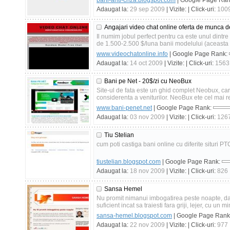
bani-anti-criza.blogspot.com
| Google Page Ra
Adaugat la:
29 sep 2009
| Vizite:
| Click-uri:
100
Angajari video chat online oferta de munca de
Il numim jobul perfect pentru ca este unul dintre
de 1.500-2.500 $/luna banii modelului (aceasta 
www.videochatonline.info
| Google Page Rank:
Adaugat la:
14 oct 2009
| Vizite:
| Click-uri:
1563
Bani pe Net - 20$/zi cu NeoBux
Site-ul de fata este un ghid complet Neobux, car
considerenta a veniturilor. NeoBux ete cel mai re
www.bani-penet.net
| Google Page Rank:
Adaugat la:
03 nov 2009
| Vizite:
| Click-uri:
126
Tiu Stelian
cum poti castiga bani online cu diferite situri PTC
tiustelian.blogspot.com
| Google Page Rank:
Adaugat la:
18 nov 2009
| Vizite:
| Click-uri:
826
Sansa Hemel
Nu promit nimanui imbogatirea peste noapte, dar
suficient incat sa traiesti fara griji, lejer, cu un
sansa-hemel.blogspot.com
| Google Page Rank
Adaugat la:
22 nov 2009
| Vizite:
| Click-uri:
977