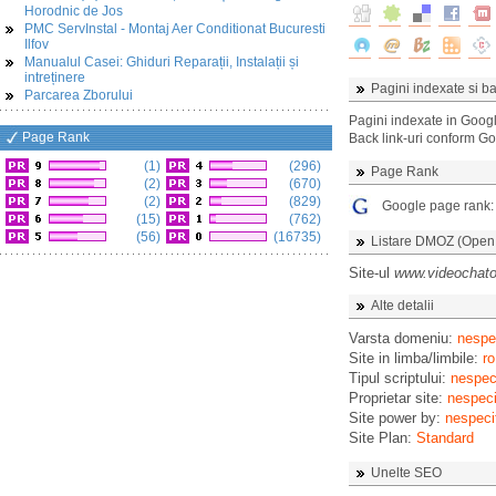
Horodnic de Jos
PMC ServInstal - Montaj Aer Conditionat Bucuresti
Ilfov
Manualul Casei: Ghiduri Reparații, Instalații și
intreținere
Pagini indexate si ba
Parcarea Zborului
Pagini indexate in Goog
Page Rank
Back link-uri conform G
(1)
(296)
Page Rank
(2)
(670)
(2)
(829)
Google page rank
(15)
(762)
(56)
(16735)
Listare DMOZ (Open D
Site-ul
www.videochaton
Alte detalii
Varsta domeniu:
nespec
Site in limba/limbile:
ro
Tipul scriptului:
nespeci
Proprietar site:
nespeci
Site power by:
nespeci
Site Plan:
Standard
Unelte SEO