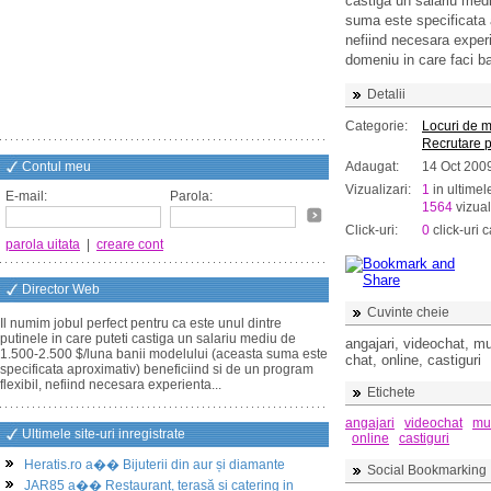
castiga un salariu med
suma este specificata a
nefiind necesara exper
domeniu in care faci ba
Detalii
Categorie:
Locuri de 
Recrutare 
Contul meu
Adaugat:
14 Oct 200
Vizualizari:
1
in ultimel
E-mail:
Parola:
1564
vizual
Click-uri:
0
click-uri c
parola uitata
|
creare cont
Director Web
Cuvinte cheie
Il numim jobul perfect pentru ca este unul dintre
putinele in care puteti castiga un salariu mediu de
angajari, videochat, m
1.500-2.500 $/luna banii modelului (aceasta suma este
chat, online, castiguri
specificata aproximativ) beneficiind si de un program
flexibil, nefiind necesara experienta...
Etichete
angajari
videochat
mu
Ultimele site-uri inregistrate
online
castiguri
Heratis.ro a�� Bijuterii din aur și diamante
Social Bookmarking
JAR85 a�� Restaurant, terasă și catering in