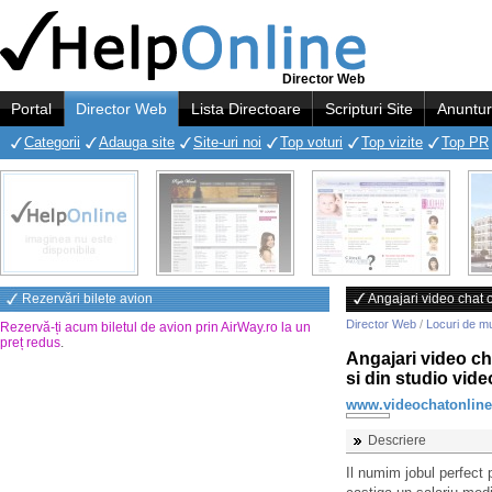
Director Web
Portal
Director Web
Lista Directoare
Scripturi Site
Anuntur
Categorii
Adauga site
Site-uri noi
Top voturi
Top vizite
Top PR
Rezervări bilete avion
Angajari video chat o
Director Web
/
Locuri de m
Rezervă-ți acum biletul de avion prin AirWay.ro la un
preț redus
.
Angajari video ch
si din studio vid
www.videochatonline
Descriere
Il numim jobul perfect p