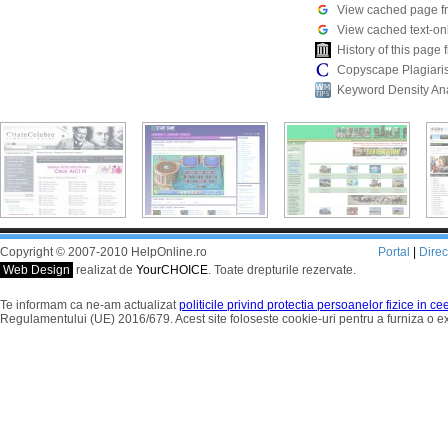
View cached page f
View cached text-on
History of this pag
Copyscape Plagiari
Keyword Density An
Copyright © 2007-2010 HelpOnline.ro
Portal
|
Dire
Web Design
realizat de
YourCHOICE
. Toate drepturile rezervate.
Te informam ca ne-am actualizat
politicile privind protectia persoanelor fizice in c
Regulamentului (UE) 2016/679. Acest site foloseste cookie-uri pentru a furniza o 