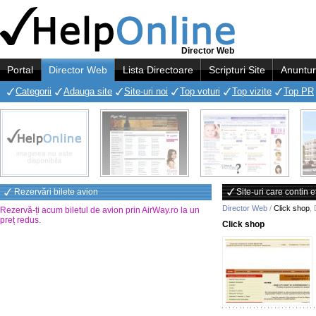
Director Web
Portal
Director Web
Lista Directoare
Scripturi Site
Anuntur
Categorii
Adauga site
Site-uri noi
Top voturi
Top vizite
Top PR
Rezervări bilete avion
Site-uri care contin e
Director Web
/
Click shop
,
Rezervă-ți acum biletul de avion prin AirWay.ro la un
preț redus
.
Click shop