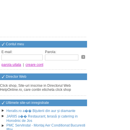
Contul meu
E-mail:
Parola:
parola uitata
|
creare cont
Director Web
Click shop, Site-uri inscrise in Directorul Web
HelpOnline.ro, care contin eticheta click shop
Ultimele site-uri inregistrate
Heratis.ro a�� Bijuterii din aur și diamante
JAR85 a�� Restaurant, terasă și catering in
Horodnic de Jos
PMC ServInstal - Montaj Aer Conditionat Bucuresti
Ilfov