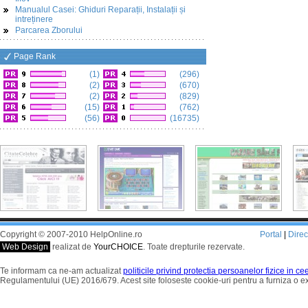
Manualul Casei: Ghiduri Reparații, Instalații și
intreținere
Parcarea Zborului
Page Rank
(1)
(296)
(2)
(670)
(2)
(829)
(15)
(762)
(56)
(16735)
Copyright © 2007-2010 HelpOnline.ro
Portal
|
Dire
Web Design
realizat de
YourCHOICE
. Toate drepturile rezervate.
Te informam ca ne-am actualizat
politicile privind protectia persoanelor fizice in c
Regulamentului (UE) 2016/679. Acest site foloseste cookie-uri pentru a furniza o 