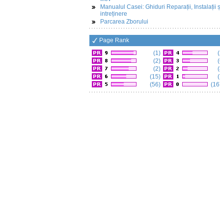
Manualul Casei: Ghiduri Reparații, Instalații ș
intreținere
Parcarea Zborului
Page Rank
(1)
(
(2)
(
(2)
(
(15)
(
(56)
(16