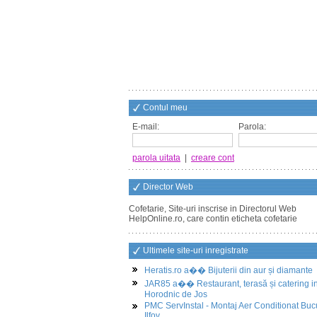
Contul meu
E-mail:
Parola:
parola uitata
|
creare cont
Director Web
Cofetarie, Site-uri inscrise in Directorul Web
HelpOnline.ro, care contin eticheta cofetarie
Ultimele site-uri inregistrate
Heratis.ro a�� Bijuterii din aur și diamante
JAR85 a�� Restaurant, terasă și catering i
Horodnic de Jos
PMC ServInstal - Montaj Aer Conditionat Buc
Ilfov