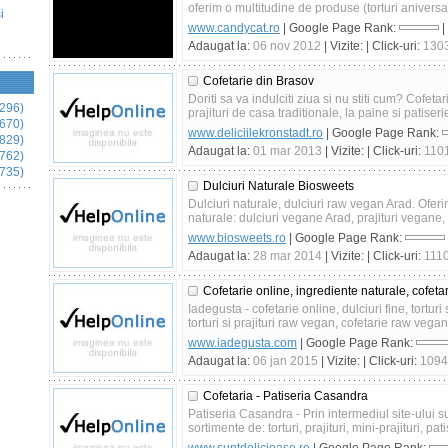
oferim o multitudine de produse (torturi aniversare
i
www.candycat.ro
| Google Page Rank:
|
Adaugat la:
06 nov 2012
| Vizite:
| Click-uri:
130
Cofetarie din Brasov
Doriti sa va indulciti ziua si nu stiti cum? Cofetar
296)
prajituri de casa traditionale, la paine si patiserie
670)
www.deliciilekronstadt.ro
| Google Page Rank:
829)
Adaugat la:
01 mar 2013
| Vizite:
| Click-uri:
110
762)
735)
Dulciuri Naturale Biosweets
Dulciuri naturale, dulciuri raw vegan Arad. Oferi
naturale: dulciuri vegane Arad, prajituri vegane, p
www.biosweets.ro
| Google Page Rank:
Adaugat la:
28 mar 2014
| Vizite:
| Click-uri:
111
Cofetarie online, ingrediente naturale, cofet
Iadegusta - cofetarie online, dulciuri fine, torturi s
torturi si prajituri raw vegan, cofetarie raw vegan,
www.iadegusta.com
| Google Page Rank:
Adaugat la:
06 jan 2015
| Vizite:
| Click-uri:
1094
Cofetaria - Patiseria Casandra
Patiseria Casandra - Prin intermediul site-ului su
sortimente de: torturi, prajituri, mini-prajituri, patis