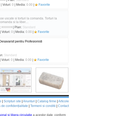
| Plan:
Standard
| Voturi:
0
| Media:
0.00
|
Favorite
e uscate si torturi la comanda. Torturi la
omanda si la liber....
k:
| Plan:
Standard
| Voturi:
0
| Media:
0.00
|
Favorite
esavarsit pentru Profesionisti
an:
Standard
| Voturi:
0
| Media:
0.00
|
Favorite
e
|
Scripturi site
|
Anunturi
|
Catalog firme
|
Articole
a de confidențialitate
|
Termeni si conditii
|
Contact
onal si libera circulatie
a acestor date, conform