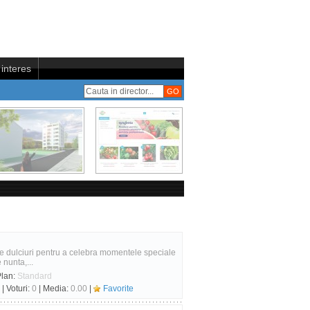
interes
te dulciuri pentru a celebra momentele speciale
 nunta,...
Plan:
Standard
| Voturi:
0
| Media:
0.00
|
Favorite