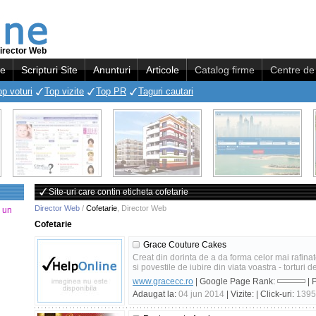
irector Web
re
Scripturi Site
Anunturi
Articole
Catalog firme
Centre de 
op voturi
Top vizite
Top PR
Taguri cautari
Site-uri care contin eticheta cofetarie
Director Web
/
Cofetarie
,
Director Web
a un
Cofetarie
Grace Couture Cakes
Creat din dorinta de a da forma celor mai rafina
si povestile de iubire din viata voastra - torturi de
www.gracecc.ro
| Google Page Rank:
| 
Adaugat la:
04 jun 2014
| Vizite:
| Click-uri:
1395