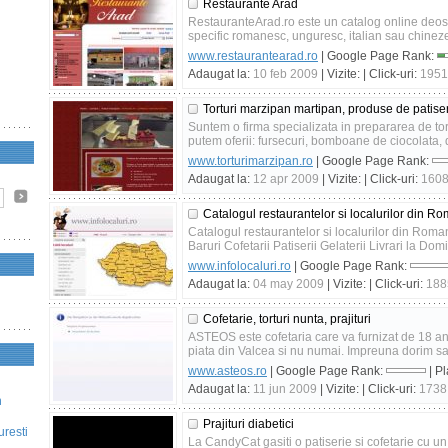
Restaurante Arad
RestauranteArad.ro este un catalog online deoseb
specific romanesc, unguresc, italian sau chinezes
www.restaurantearad.ro
| Google Page Rank:
Adaugat la:
10 feb 2009
| Vizite:
| Click-uri:
1951
Torturi marzipan martipan, produse de patiser
Suntem o firma specializata in prepararea de to
putem oferii: fursecuri, bomboane de ciocolata, de
www.torturimarzipan.ro
| Google Page Rank:
Adaugat la:
12 apr 2009
| Vizite:
| Click-uri:
160
Catalogul restaurantelor si localurilor din R
Catalogul restaurantelor si localurilor din Roma
Baruri Cofetarii Patiserii Gelaterii Livrari la Dom
www.infolocaluri.ro
| Google Page Rank:
Adaugat la:
04 may 2009
| Vizite:
| Click-uri:
188
Cofetarie, torturi nunta, prajituri
ASTEOS este cofetaria care va furnizat de 18 ani p
piata din Valcea si nu numai. Impreuna dorim sa
www.asteos.ro
| Google Page Rank:
| P
Adaugat la:
11 jun 2009
| Vizite:
| Click-uri:
1738
n
Prajituri diabetici
uresti
La CandyCat gasiti o patiserie si cofetarie cu u