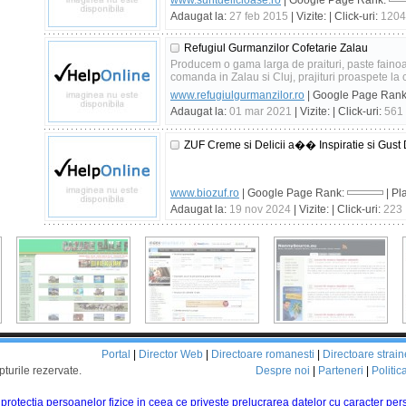
www.suntdelicioase.ro
| Google Page Rank:
Adaugat la:
27 feb 2015
| Vizite:
| Click-uri:
1204
Refugiul Gurmanzilor Cofetarie Zalau
Producem o gama larga de praituri, paste fainoas
comanda in Zalau si Cluj, prajituri proaspete la c
www.refugiulgurmanzilor.ro
| Google Page Ran
Adaugat la:
01 mar 2021
| Vizite:
| Click-uri:
561
ZUF Creme si Delicii a�� Inspiratie si Gust D
www.biozuf.ro
| Google Page Rank:
| Pl
Adaugat la:
19 nov 2024
| Vizite:
| Click-uri:
223
Portal
|
Director Web
|
Directoare romanesti
|
Directoare strain
pturile rezervate.
Despre noi
|
Parteneri
|
Politic
d protectia persoanelor fizice in ceea ce priveste prelucrarea datelor cu caracter pers