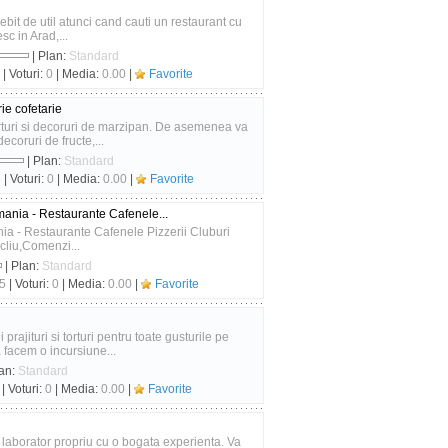
it de util atunci cand cauti un restaurant cu
c in Arad,...
| Plan:
Standard
| Voturi:
0
| Media:
0.00
|
Favorite
ie cofetarie
rturi si decoruri de marzipan. De asemenea va
coruri de fructe,...
| Plan:
Standard
8
| Voturi:
0
| Media:
0.00
|
Favorite
omania - Restaurante Cafenele...
nia - Restaurante Cafenele Pizzerii Cluburi
icliu,Comenzi...
| Plan:
Standard
5
| Voturi:
0
| Media:
0.00
|
Favorite
rajituri si torturi pentru toate gusturile pe
 facem o incursiune...
lan:
Standard
| Voturi:
0
| Media:
0.00
|
Favorite
n laborator propriu cu o bogata experienta. Va