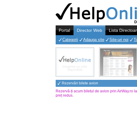
D
Portal
Director Web
Lista Directoa
Categorii
Adauga site
Site-uri noi
T
Rezervări bilete avion
Rezervă-ți acum biletul de avion prin AirWay.ro l
preț redus
.