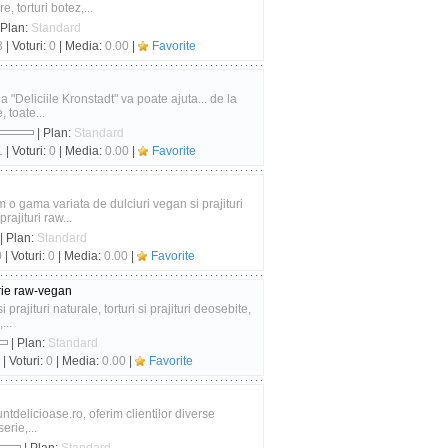
, torturi botez,...
 Plan:
Standard
3
| Voturi:
0
| Media:
0.00
|
Favorite
ia "Deliciile Kronstadt" va poate ajuta... de la
, toate...
| Plan:
Standard
1
| Voturi:
0
| Media:
0.00
|
Favorite
m o gama variata de dulciuri vegan si prajituri
rajituri raw...
| Plan:
Standard
0
| Voturi:
0
| Media:
0.00
|
Favorite
arie raw-vegan
i prajituri naturale, torturi si prajituri deosebite,
...
| Plan:
Standard
| Voturi:
0
| Media:
0.00
|
Favorite
ntdelicioase.ro, oferim clientilor diverse
erie,...