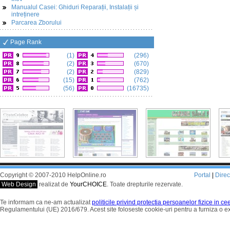
Manualul Casei: Ghiduri Reparații, Instalații și
intreținere
Parcarea Zborului
Page Rank
(1)
(296)
(2)
(670)
(2)
(829)
(15)
(762)
(56)
(16735)
Copyright © 2007-2010 HelpOnline.ro
Portal
|
Dire
Web Design
realizat de
YourCHOICE
. Toate drepturile rezervate.
Te informam ca ne-am actualizat
politicile privind protectia persoanelor fizice in c
Regulamentului (UE) 2016/679. Acest site foloseste cookie-uri pentru a furniza o 