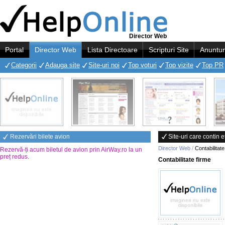
Director Web
Portal
Director Web
Lista Directoare
Scripturi Site
Anuntur
Categorii
Adauga site
Site-uri noi
Top voturi
Top vizite
Top PR
Rezervări bilete avion
Site-uri care contin e
Director Web
/
Contabilitate
Rezervă-ți acum biletul de avion prin AirWay.ro la un
preț redus
.
Contabilitate firme