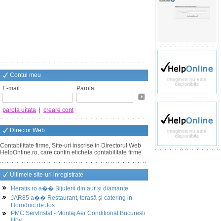
Contul meu
E-mail:
Parola:
parola uitata
|
creare cont
Director Web
Contabilitate firme, Site-uri inscrise in Directorul Web
HelpOnline.ro, care contin eticheta contabilitate firme
Ultimele site-uri inregistrate
Heratis.ro a�� Bijuterii din aur și diamante
JAR85 a�� Restaurant, terasă și catering in
Horodnic de Jos
PMC ServInstal - Montaj Aer Conditionat Bucuresti
Ilfov