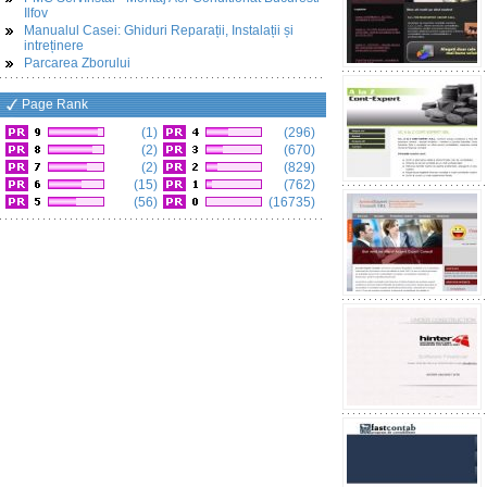
Ilfov
Manualul Casei: Ghiduri Reparații, Instalații și
intreținere
Parcarea Zborului
Page Rank
(1)
(296)
(2)
(670)
(2)
(829)
(15)
(762)
(56)
(16735)