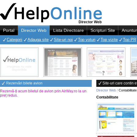
Director Web
Portal
Director Web
Lista Directoare
Scripturi Site
Anuntur
Categorii
Adauga site
Site-uri noi
Top voturi
Top vizite
Top PR
Rezervări bilete avion
Site-uri care contin e
Director Web
/
Contabilitate
Rezervă-ți acum biletul de avion prin AirWay.ro la un
preț redus
.
Contabilitate