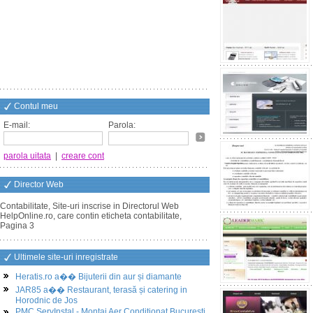
Contul meu
E-mail:
Parola:
parola uitata
|
creare cont
Director Web
Contabilitate, Site-uri inscrise in Directorul Web
HelpOnline.ro, care contin eticheta contabilitate,
Pagina 3
Ultimele site-uri inregistrate
Heratis.ro a�� Bijuterii din aur și diamante
JAR85 a�� Restaurant, terasă și catering in
Horodnic de Jos
PMC ServInstal - Montaj Aer Conditionat Bucuresti