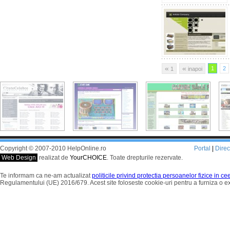
«
«
1
2
1
inapoi
Copyright © 2007-2010 HelpOnline.ro
Portal
|
Dire
Web Design
realizat de
YourCHOICE
. Toate drepturile rezervate.
Te informam ca ne-am actualizat
politicile privind protectia persoanelor fizice in c
Regulamentului (UE) 2016/679. Acest site foloseste cookie-uri pentru a furniza o 