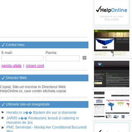
Contul meu
E-mail:
Parola:
parola uitata
|
creare cont
Director Web
Copiat, Site-uri inscrise in Directorul Web
HelpOnline.ro, care contin eticheta copiat
Ultimele site-uri inregistrate
Heratis.ro a�� Bijuterii din aur și diamante
JAR85 a�� Restaurant, terasă și catering in
Horodnic de Jos
PMC ServInstal - Montaj Aer Conditionat Bucuresti
Ilfov