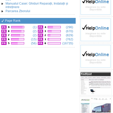
Manualul Casei: Ghiduri Reparații, Instalații și
intreținere
Parcarea Zborului
Page Rank
(1)
(296)
(2)
(670)
(2)
(829)
(15)
(762)
(56)
(16735)