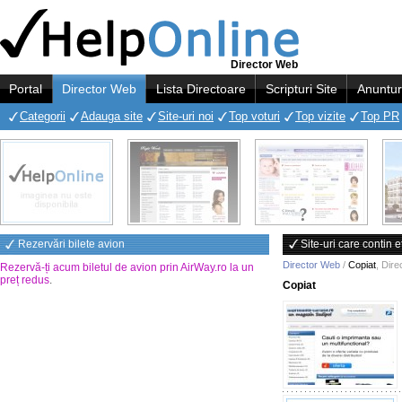
Director Web
Portal
Director Web
Lista Directoare
Scripturi Site
Anuntur
Categorii
Adauga site
Site-uri noi
Top voturi
Top vizite
Top PR
Rezervări bilete avion
Site-uri care contin e
Director Web
/
Copiat
,
Dire
Rezervă-ți acum biletul de avion prin AirWay.ro la un
preț redus
.
Copiat