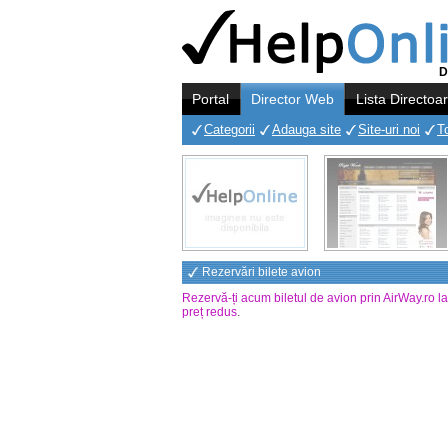
D
Portal
Director Web
Lista Directoa
Categorii
Adauga site
Site-uri noi
T
Rezervări bilete avion
Rezervă-ți acum biletul de avion prin AirWay.ro l
preț redus
.