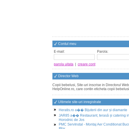
Contul meu
E-mail:
Parola:
parola uitata
|
creare cont
Director Web
Copii bebelusi, Site-uri inscrise in Directorul Web
HelpOnline.ro, care contin eticheta copii bebelus
Ultimele site-uri inregistrate
Heratis.ro a�� Bijuterii din aur și diamante
JAR85 a�� Restaurant, terasă și catering i
Horodnic de Jos
PMC ServInstal - Montaj Aer Conditionat Buc
Ilfov