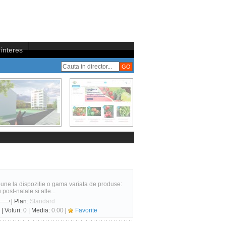
interes
pune la dispozitie o gama variata de produse:
post-natale si alte...
| Plan:
Standard
| Voturi:
0
| Media:
0.00
|
Favorite