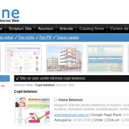
irector Web
re
Scripturi Site
Anunturi
Articole
Catalog firme
Centre de 
op voturi
Top vizite
Top PR
Taguri cautari
Site-uri care contin eticheta copii bebelusi
Director Web
/
Copii bebelusi
,
Director Web
a un
Copii bebelusi
Haine Bebelusi
Magazin articole pentru bebelusi si mamici, va 
scutece, servetele umede, umidificatoare, centru 
www.bebelusi-copii.ro
| Google Page Rank:
Adaugat la:
03 feb 2010
| Vizite:
| Click-uri:
1240