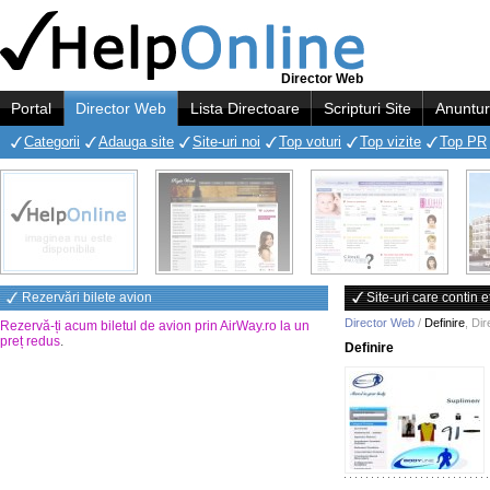
Director Web
Portal
Director Web
Lista Directoare
Scripturi Site
Anuntur
Categorii
Adauga site
Site-uri noi
Top voturi
Top vizite
Top PR
Rezervări bilete avion
Site-uri care contin e
Director Web
/
Definire
,
Dir
Rezervă-ți acum biletul de avion prin AirWay.ro la un
preț redus
.
Definire