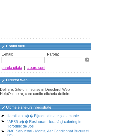
Contul meu
E-mail:
Parola:
parola uitata
|
creare cont
Director Web
Definire, Site-uri inscrise in Directorul Web
HelpOnline.ro, care contin eticheta definire
Ultimele site-uri inregistrate
Heratis.ro a�� Bijuterii din aur și diamante
JAR85 a�� Restaurant, terasă și catering in
Horodnic de Jos
PMC ServInstal - Montaj Aer Conditionat Bucuresti
Ilfov