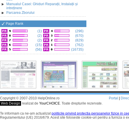
Manualul Casei: Ghiduri Reparații, Instalații și
intreținere
Parcarea Zborului
Page Rank
(1)
(296)
(2)
(670)
(2)
(829)
(15)
(762)
(56)
(16735)
Copyright © 2007-2010 HelpOnline.ro
Portal
|
Dire
Web Design
realizat de
YourCHOICE
. Toate drepturile rezervate.
Te informam ca ne-am actualizat
politicile privind protectia persoanelor fizice in c
Regulamentului (UE) 2016/679. Acest site foloseste cookie-uri pentru a furniza o 