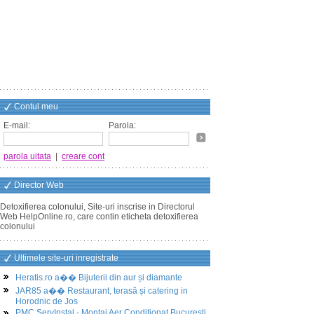
Contul meu
E-mail:
Parola:
parola uitata
|
creare cont
Director Web
Detoxifierea colonului, Site-uri inscrise in Directorul
Web HelpOnline.ro, care contin eticheta detoxifierea
colonului
Ultimele site-uri inregistrate
Heratis.ro a�� Bijuterii din aur și diamante
JAR85 a�� Restaurant, terasă și catering in
Horodnic de Jos
PMC ServInstal - Montaj Aer Conditionat Bucuresti