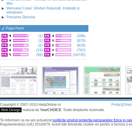
Ilfov
Manualul Casei: Ghiduri Reparații, Instalații și
intreținere
Parcarea Zborului
Page Rank
(1)
(296)
(2)
(670)
(2)
(829)
(15)
(762)
(56)
(16735)
Copyright © 2007-2010 HelpOnline.ro
Portal
|
Dire
Web Design
realizat de
YourCHOICE
. Toate drepturile rezervate.
Te informam ca ne-am actualizat
politicile privind protectia persoanelor fizice in c
Regulamentului (UE) 2016/679. Acest site foloseste cookie-uri pentru a furniza o 