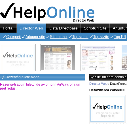
Director Web
Portal
Director Web
Lista Directoare
Scripturi Site
Anuntur
Categorii
Adauga site
Site-uri noi
Top voturi
Top vizite
Top PR
Rezervări bilete avion
Site-uri care contin 
Director Web
/
Detoxifierea
Rezervă-ți acum biletul de avion prin AirWay.ro la un
preț redus
.
Detoxifierea colonului