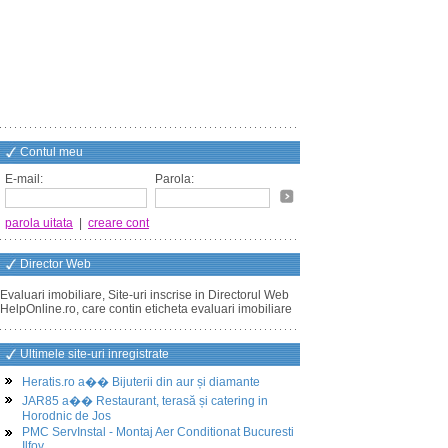
Contul meu
E-mail:
Parola:
parola uitata
|
creare cont
Director Web
Evaluari imobiliare, Site-uri inscrise in Directorul Web
HelpOnline.ro, care contin eticheta evaluari imobiliare
Ultimele site-uri inregistrate
Heratis.ro a�� Bijuterii din aur și diamante
JAR85 a�� Restaurant, terasă și catering in
Horodnic de Jos
PMC ServInstal - Montaj Aer Conditionat Bucuresti
Ilfov