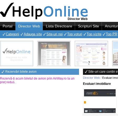
Director Web
Portal
Director Web
Lista Directoare
Scripturi Site
Anuntur
Categorii
Adauga site
Site-uri noi
Top voturi
Top vizite
Top PR
Rezervări bilete avion
Site-uri care contin 
Director Web
/
Evaluari imob
Rezervă-ți acum biletul de avion prin AirWay.ro la un
preț redus
.
Evaluari imobiliare