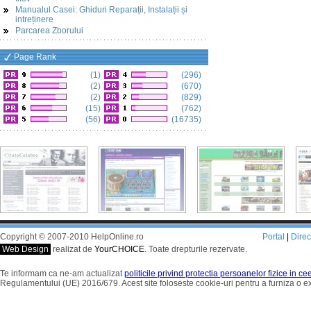
Manualul Casei: Ghiduri Reparații, Instalații și
intreținere
Parcarea Zborului
Page Rank
(1)
(296)
(2)
(670)
(2)
(829)
(15)
(762)
(56)
(16735)
Copyright © 2007-2010 HelpOnline.ro
Portal
|
Dire
Web Design
realizat de
YourCHOICE
. Toate drepturile rezervate.
Te informam ca ne-am actualizat
politicile privind protectia persoanelor fizice in c
Regulamentului (UE) 2016/679. Acest site foloseste cookie-uri pentru a furniza o 