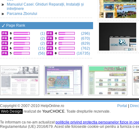
Manualul Casei: Ghiduri Reparații, Instalații și
intreținere
Parcarea Zborului
Page Rank
(1)
(296)
(2)
(670)
(2)
(829)
(15)
(762)
(56)
(16735)
Copyright © 2007-2010 HelpOnline.ro
Portal
|
Dire
Web Design
realizat de
YourCHOICE
. Toate drepturile rezervate.
Te informam ca ne-am actualizat
politicile privind protectia persoanelor fizice in c
Regulamentului (UE) 2016/679. Acest site foloseste cookie-uri pentru a furniza o 