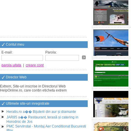
Contul meu
E-mail:
Parola:
parola uitata
|
creare cont
Director Web
Extrem, Site-uri inscrise in Directorul Web
HelpOnline.ro, care contin eticheta extrem
Ultimele site-uri inregistrate
Heratis.ro a�� Bijuterii din aur și diamante
JAR85 a�� Restaurant, terasă și catering in
Horodnic de Jos
PMC ServInstal - Montaj Aer Conditionat Bucuresti
Ilfov