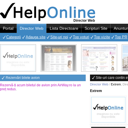
Director Web
Portal
Director Web
Lista Directoare
Scripturi Site
Anuntur
Categorii
Adauga site
Site-uri noi
Top voturi
Top vizite
Top PR
Rezervări bilete avion
Site-uri care contin 
Director Web
/
Extrem
,
Dir
Rezervă-ți acum biletul de avion prin AirWay.ro la un
preț redus
.
Extrem