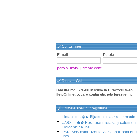
Contul meu
E-mail:
Parola:
parola uitata
|
creare cont
Director Web
Ferestre md, Site-uri inscrise in Directorul Web
HelpOnline.ro, care contin eticheta ferestre md
Ultimele site-uri inregistrate
Heratis.ro a�� Bijuterii din aur și diamante
JAR85 a�� Restaurant, terasă și catering i
Horodnic de Jos
PMC ServInstal - Montaj Aer Conditionat Buc
Ilfov