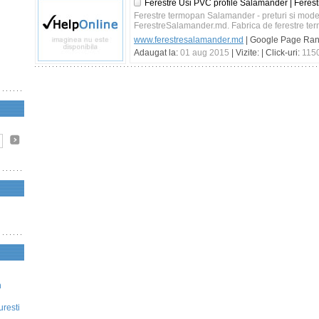
Ferestre Usi PVC profile Salamander | Fere
Ferestre termopan Salamander - preturi si mode
FerestreSalamander.md. Fabrica de ferestre ter
www.ferestresalamander.md
| Google Page Ra
Adaugat la:
01 aug 2015
| Vizite:
| Click-uri:
115
n
uresti