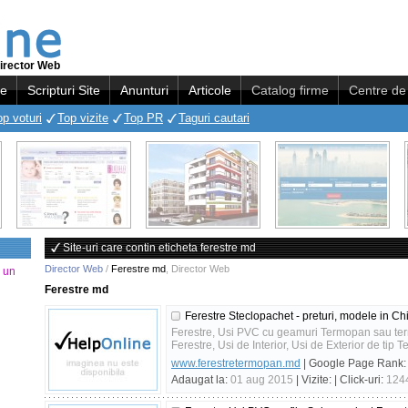
irector Web
re
Scripturi Site
Anunturi
Articole
Catalog firme
Centre de 
op voturi
Top vizite
Top PR
Taguri cautari
Site-uri care contin eticheta ferestre md
Director Web
/
Ferestre md
,
Director Web
a un
Ferestre md
Ferestre Steclopachet - preturi, modele in C
Ferestre, Usi PVC cu geamuri Termopan sau te
Ferestre, Usi de Interior, Usi de Exterior de tip 
www.ferestretermopan.md
| Google Page Rank
Adaugat la:
01 aug 2015
| Vizite:
| Click-uri:
124