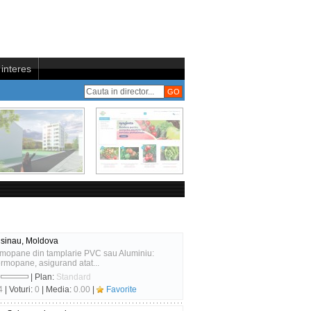
interes
hisinau, Moldova
rmopane din tamplarie PVC sau Aluminiu:
Termopane, asigurand atat...
:
| Plan:
Standard
4
| Voturi:
0
| Media:
0.00
|
Favorite