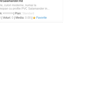
streSalamander.md
le, culori moderne, numai la
mopan cu profile PVC Salamander in...
nk:
| Plan:
Standard
0
| Voturi:
0
| Media:
0.00
|
Favorite