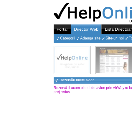
D
Portal
Director Web
Lista Directoa
Categorii
Adauga site
Site-uri noi
T
Rezervări bilete avion
Rezervă-ți acum biletul de avion prin AirWay.ro l
preț redus
.