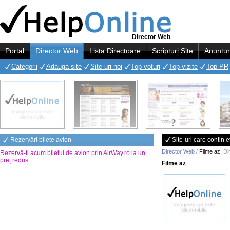
Director Web
Portal
Director Web
Lista Directoare
Scripturi Site
Anuntur
Categorii
Adauga site
Site-uri noi
Top voturi
Top vizite
Top PR
Rezervări bilete avion
Site-uri care contin e
Director Web
/
Filme az
,
Di
Rezervă-ți acum biletul de avion prin AirWay.ro la un
preț redus
.
Filme az