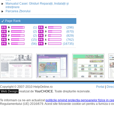
Manualul Casei: Ghiduri Reparații, Instalații și
intreținere
Parcarea Zborului
Page Rank
(1)
(296)
(2)
(670)
(2)
(829)
(15)
(762)
(56)
(16735)
Copyright © 2007-2010 HelpOnline.ro
Portal
|
Dire
Web Design
realizat de
YourCHOICE
. Toate drepturile rezervate.
Te informam ca ne-am actualizat
politicile privind protectia persoanelor fizice in c
Regulamentului (UE) 2016/679. Acest site foloseste cookie-uri pentru a furniza o 