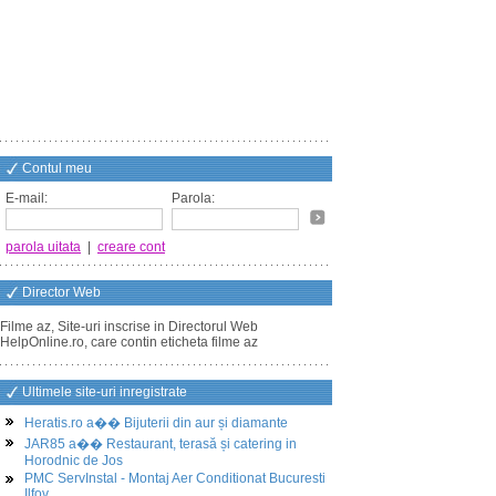
Contul meu
E-mail:
Parola:
parola uitata
|
creare cont
Director Web
Filme az, Site-uri inscrise in Directorul Web
HelpOnline.ro, care contin eticheta filme az
Ultimele site-uri inregistrate
Heratis.ro a�� Bijuterii din aur și diamante
JAR85 a�� Restaurant, terasă și catering in
Horodnic de Jos
PMC ServInstal - Montaj Aer Conditionat Bucuresti
Ilfov