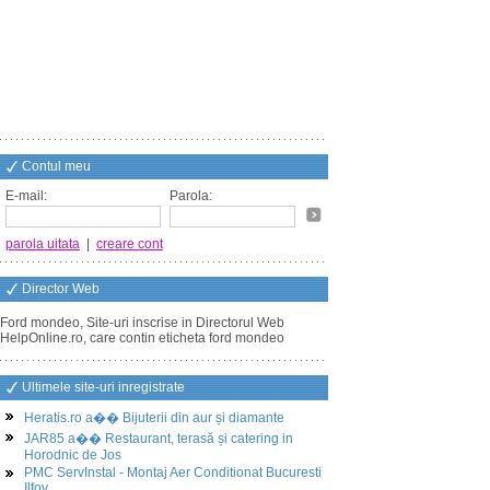
Contul meu
E-mail:
Parola:
parola uitata
|
creare cont
Director Web
Ford mondeo, Site-uri inscrise in Directorul Web
HelpOnline.ro, care contin eticheta ford mondeo
Ultimele site-uri inregistrate
Heratis.ro a�� Bijuterii din aur și diamante
JAR85 a�� Restaurant, terasă și catering in
Horodnic de Jos
PMC ServInstal - Montaj Aer Conditionat Bucuresti
Ilfov