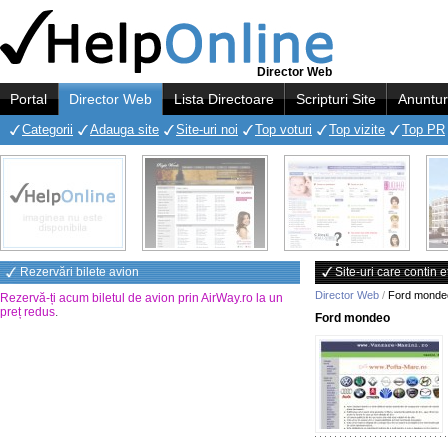
Director Web
Portal
Director Web
Lista Directoare
Scripturi Site
Anuntur
Categorii
Adauga site
Site-uri noi
Top voturi
Top vizite
Top PR
Rezervări bilete avion
Site-uri care contin 
Director Web
/
Ford monde
Rezervă-ți acum biletul de avion prin AirWay.ro la un
preț redus
.
Ford mondeo