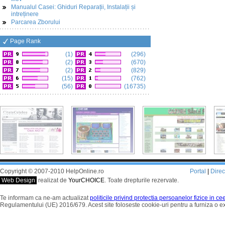
Manualul Casei: Ghiduri Reparații, Instalații și
intreținere
Parcarea Zborului
Page Rank
(1)
(296)
(2)
(670)
(2)
(829)
(15)
(762)
(56)
(16735)
Copyright © 2007-2010 HelpOnline.ro
Portal
|
Dire
Web Design
realizat de
YourCHOICE
. Toate drepturile rezervate.
Te informam ca ne-am actualizat
politicile privind protectia persoanelor fizice in c
Regulamentului (UE) 2016/679. Acest site foloseste cookie-uri pentru a furniza o 