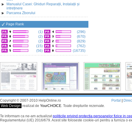
Manualul Casei: Ghiduri Reparații, Instalații și
intreținere
Parcarea Zborului
Page Rank
(1)
(296)
(2)
(670)
(2)
(829)
(15)
(762)
(56)
(16735)
Copyright © 2007-2010 HelpOnline.ro
Portal
|
Dire
Web Design
realizat de
YourCHOICE
. Toate drepturile rezervate.
Te informam ca ne-am actualizat
politicile privind protectia persoanelor fizice in c
Regulamentului (UE) 2016/679. Acest site foloseste cookie-uri pentru a furniza o 