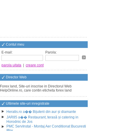
Contul meu
E-mail:
Parola:
parola uitata
|
creare cont
Director Web
Forex land, Site-uri inscrise in Directorul Web
HelpOnline.ro, care contin eticheta forex land
Ultimele site-uri inregistrate
Heratis.ro a�� Bijuterii din aur și diamante
JAR85 a�� Restaurant, terasă și catering in
Horodnic de Jos
PMC ServInstal - Montaj Aer Conditionat Bucuresti
Ilfov