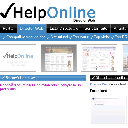
Director Web
Portal
Director Web
Lista Directoare
Scripturi Site
Anuntur
Categorii
Adauga site
Site-uri noi
Top voturi
Top vizite
Top PR
Rezervări bilete avion
Site-uri care contin e
Director Web
/
Forex land
,
Rezervă-ți acum biletul de avion prin AirWay.ro la un
preț redus
.
Forex land