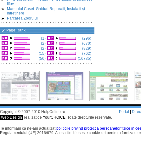
Ilfov
Manualul Casei: Ghiduri Reparații, Instalații și
intreținere
Parcarea Zborului
Page Rank
(1)
(296)
(2)
(670)
(2)
(829)
(15)
(762)
(56)
(16735)
Copyright © 2007-2010 HelpOnline.ro
Portal
|
Dire
Web Design
realizat de
YourCHOICE
. Toate drepturile rezervate.
Te informam ca ne-am actualizat
politicile privind protectia persoanelor fizice in c
Regulamentului (UE) 2016/679. Acest site foloseste cookie-uri pentru a furniza o 