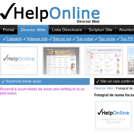
Director Web
Portal
Director Web
Lista Directoare
Scripturi Site
Anuntur
Categorii
Adauga site
Site-uri noi
Top voturi
Top vizite
Top PR
Rezervări bilete avion
Site-uri care contin 
Director Web
/
Fotograf de 
Rezervă-ți acum biletul de avion prin AirWay.ro la un
preț redus
.
Fotograf de nunta focs