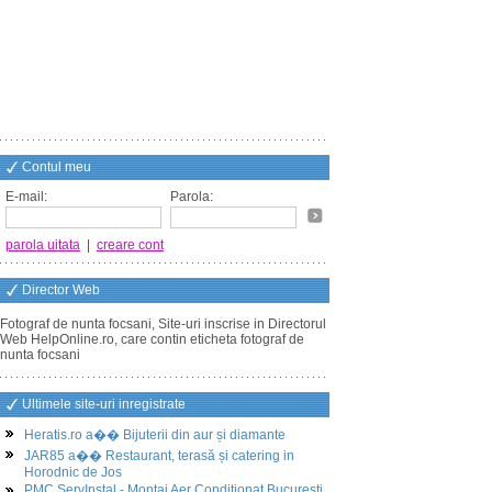
Contul meu
E-mail:
Parola:
parola uitata
|
creare cont
Director Web
Fotograf de nunta focsani, Site-uri inscrise in Directorul
Web HelpOnline.ro, care contin eticheta fotograf de
nunta focsani
Ultimele site-uri inregistrate
Heratis.ro a�� Bijuterii din aur și diamante
JAR85 a�� Restaurant, terasă și catering in
Horodnic de Jos
PMC ServInstal - Montaj Aer Conditionat Bucuresti