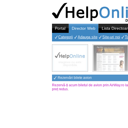
D
Portal
Director Web
Lista Directoa
Categorii
Adauga site
Site-uri noi
T
Rezervări bilete avion
Rezervă-ți acum biletul de avion prin AirWay.ro l
preț redus
.