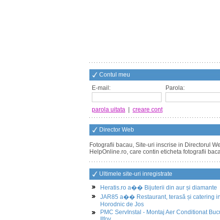
Contul meu
E-mail:
Parola:
parola uitata
|
creare cont
Director Web
Fotografii bacau, Site-uri inscrise in Directorul W
HelpOnline.ro, care contin eticheta fotografii bac
Ultimele site-uri inregistrate
Heratis.ro a�� Bijuterii din aur și diamante
JAR85 a�� Restaurant, terasă și catering i
Horodnic de Jos
PMC ServInstal - Montaj Aer Conditionat Buc
Ilfov