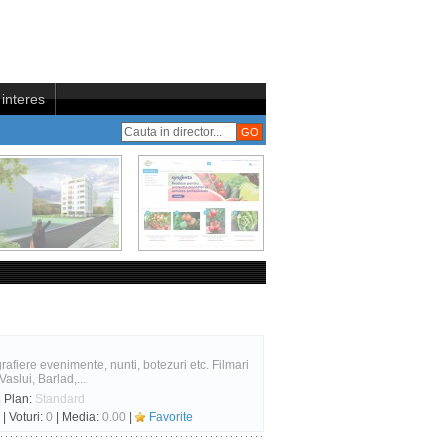
interes
grafiere evenimente, nunti, botezuri etc. Filmari
slui, Barlad,...
| Plan:
Standard
| Voturi:
0
| Media:
0.00
|
Favorite