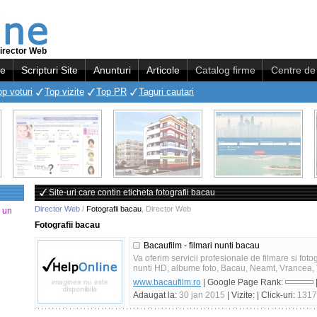
irector Web
re
Scripturi Site
Anunturi
Articole
Catalog firme
Centre de 
op voturi
Top vizite
Top PR
Taguri cautari
Site-uri care contin eticheta fotografii bacau
Director Web
/
Fotografii bacau
,
Director Web
a un
Fotografii bacau
Bacaufilm - filmari nunti bacau
Va oferim servicii profesionale de filmare si foto
nunti HD, albume foto, Bacau, Neamt, Vrancea, Va
www.bacaufilm.ro
| Google Page Rank:
Adaugat la:
30 jan 2015
| Vizite:
| Click-uri:
1317