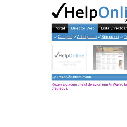
D
Portal
Director Web
Lista Directoa
Categorii
Adauga site
Site-uri noi
T
Rezervări bilete avion
Rezervă-ți acum biletul de avion prin AirWay.ro l
preț redus
.