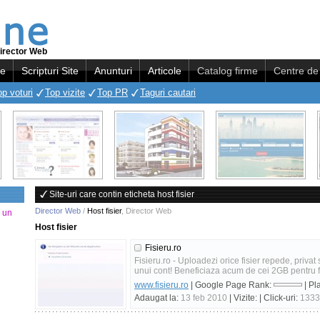
irector Web
re
Scripturi Site
Anunturi
Articole
Catalog firme
Centre de 
op voturi
Top vizite
Top PR
Taguri cautari
Site-uri care contin eticheta host fisier
Director Web
/
Host fisier
,
Director Web
a un
Host fisier
Fisieru.ro
Fisieru.ro - Uploadezi orice fisier repede, privat s
unui cont! Beneficiaza acum de cei 2GB pentru fi
www.fisieru.ro
| Google Page Rank:
| Pl
Adaugat la:
13 feb 2010
| Vizite:
| Click-uri:
1333