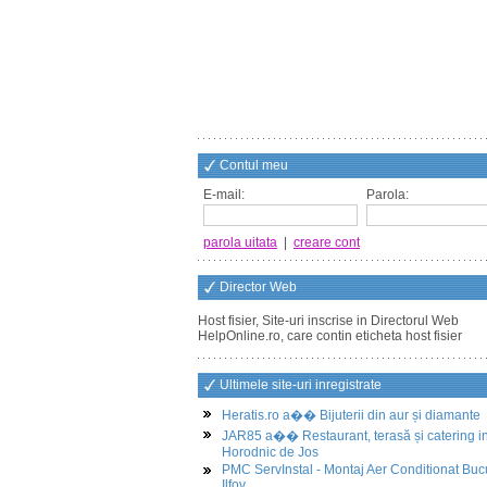
Contul meu
E-mail:
Parola:
parola uitata
|
creare cont
Director Web
Host fisier, Site-uri inscrise in Directorul Web
HelpOnline.ro, care contin eticheta host fisier
Ultimele site-uri inregistrate
Heratis.ro a�� Bijuterii din aur și diamante
JAR85 a�� Restaurant, terasă și catering i
Horodnic de Jos
PMC ServInstal - Montaj Aer Conditionat Buc
Ilfov