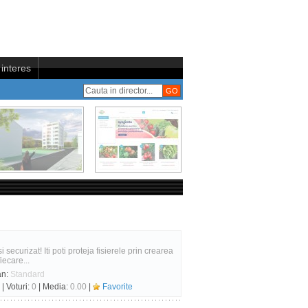
interes
i securizat! Iti poti proteja fisierele prin crearea
ecare...
an:
Standard
| Voturi:
0
| Media:
0.00
|
Favorite