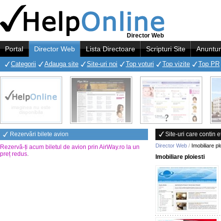
Director Web
Portal
Director Web
Lista Directoare
Scripturi Site
Anuntur
Categorii
Adauga site
Site-uri noi
Top voturi
Top vizite
Top PR
Rezervări bilete avion
Site-uri care contin e
Director Web
/
Imobiliare pl
Rezervă-ți acum biletul de avion prin AirWay.ro la un
preț redus
.
Imobiliare ploiesti