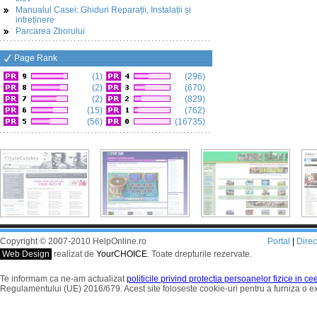
Manualul Casei: Ghiduri Reparații, Instalații și
intreținere
Parcarea Zborului
Page Rank
(1)
(296)
(2)
(670)
(2)
(829)
(15)
(762)
(56)
(16735)
Copyright © 2007-2010 HelpOnline.ro
Portal
|
Dire
Web Design
realizat de
YourCHOICE
. Toate drepturile rezervate.
Te informam ca ne-am actualizat
politicile privind protectia persoanelor fizice in c
Regulamentului (UE) 2016/679. Acest site foloseste cookie-uri pentru a furniza o 