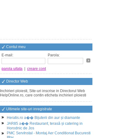
Contul meu
E-mail:
Parola:
parola uitata
|
creare cont
Director Web
Inchirieri ploiesti, Site-uri inscrise in Directorul Web
HelpOnline.ro, care contin eticheta inchirieri ploiesti
Ultimele site-uri inregistrate
Heratis.ro a�� Bijuterii din aur și diamante
JAR85 a�� Restaurant, terasă și catering in
Horodnic de Jos
PMC ServInstal - Montaj Aer Conditionat Bucuresti
Ilfov