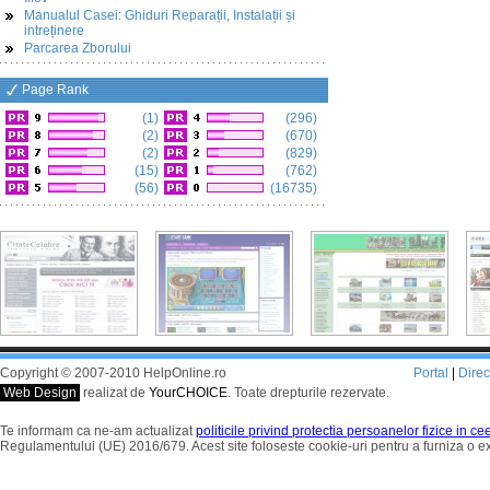
Manualul Casei: Ghiduri Reparații, Instalații și
intreținere
Parcarea Zborului
Page Rank
(1)
(296)
(2)
(670)
(2)
(829)
(15)
(762)
(56)
(16735)
Copyright © 2007-2010 HelpOnline.ro
Portal
|
Dire
Web Design
realizat de
YourCHOICE
. Toate drepturile rezervate.
Te informam ca ne-am actualizat
politicile privind protectia persoanelor fizice in c
Regulamentului (UE) 2016/679. Acest site foloseste cookie-uri pentru a furniza o 