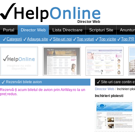
Director Web
Portal
Director Web
Lista Directoare
Scripturi Site
Anuntur
Categorii
Adauga site
Site-uri noi
Top voturi
Top vizite
Top PR
Rezervări bilete avion
Site-uri care contin et
Director Web
/
Inchirieri plo
Rezervă-ți acum biletul de avion prin AirWay.ro la un
preț redus
.
Inchirieri ploiesti