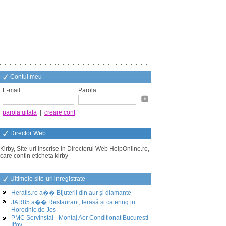
Contul meu
E-mail:
Parola:
parola uitata
|
creare cont
Director Web
Kirby, Site-uri inscrise in Directorul Web HelpOnline.ro,
care contin eticheta kirby
Ultimele site-uri inregistrate
Heratis.ro a�� Bijuterii din aur și diamante
JAR85 a�� Restaurant, terasă și catering in
Horodnic de Jos
PMC ServInstal - Montaj Aer Conditionat Bucuresti
Ilfov