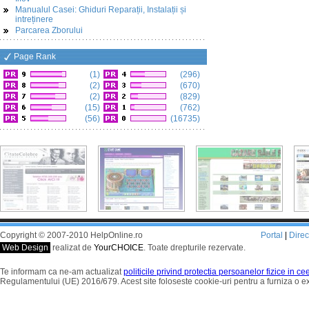
Manualul Casei: Ghiduri Reparații, Instalații și
intreținere
Parcarea Zborului
Page Rank
(1)
(296)
(2)
(670)
(2)
(829)
(15)
(762)
(56)
(16735)
Copyright © 2007-2010 HelpOnline.ro
Portal
|
Dire
Web Design
realizat de
YourCHOICE
. Toate drepturile rezervate.
Te informam ca ne-am actualizat
politicile privind protectia persoanelor fizice in c
Regulamentului (UE) 2016/679. Acest site foloseste cookie-uri pentru a furniza o 