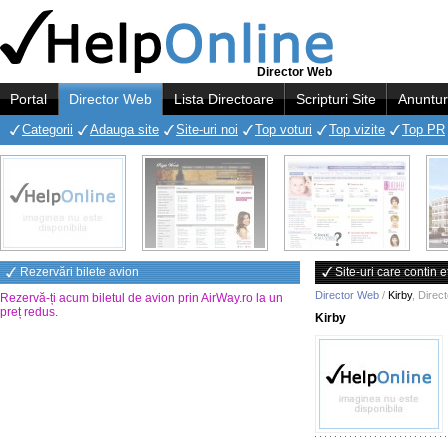
Director Web
Portal
Director Web
Lista Directoare
Scripturi Site
Anuntur
Categorii
Adauga site
Site-uri noi
Top voturi
Top vizite
Top PR
Rezervări bilete avion
Site-uri care contin e
Director Web
/
Kirby
,
Direc
Rezervă-ți acum biletul de avion prin AirWay.ro la un
preț redus
.
Kirby