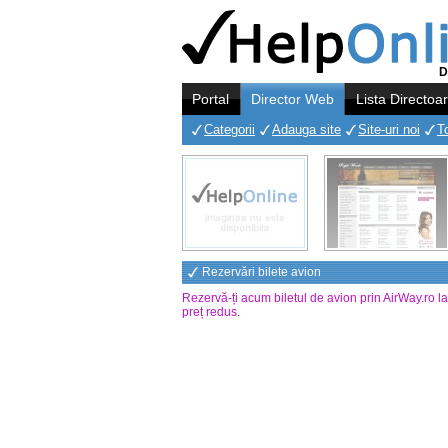
D
Portal
Director Web
Lista Directoa
Categorii
Adauga site
Site-uri noi
T
Rezervări bilete avion
Rezervă-ți acum biletul de avion prin AirWay.ro l
preț redus
.