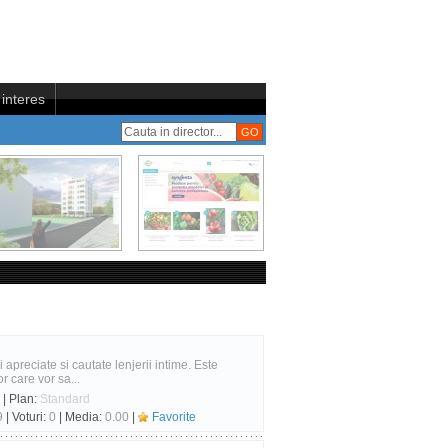
interes
 apreciate si cautate lenjerii intime. Este
r care vor sa...
| Plan:
Standard
9
| Voturi:
0
| Media:
0.00
|
Favorite