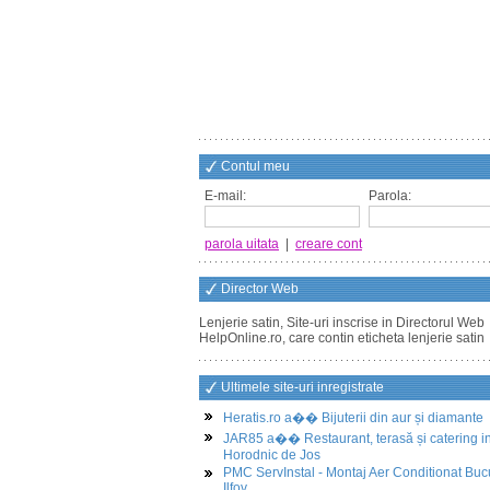
Contul meu
E-mail:
Parola:
parola uitata
|
creare cont
Director Web
Lenjerie satin, Site-uri inscrise in Directorul Web
HelpOnline.ro, care contin eticheta lenjerie satin
Ultimele site-uri inregistrate
Heratis.ro a�� Bijuterii din aur și diamante
JAR85 a�� Restaurant, terasă și catering i
Horodnic de Jos
PMC ServInstal - Montaj Aer Conditionat Buc
Ilfov