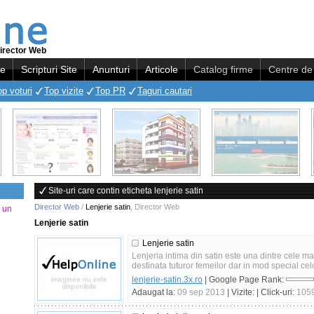
irector Web
re
Scripturi Site
Anunturi
Articole
Catalog firme
Centre de 
op voturi
Top vizite
Top PR
Taguri cautari
Site-uri care contin eticheta lenjerie satin
Director Web
/
Lenjerie satin
,
Director Web
a un
Lenjerie satin
Lenjerie satin
Lenjeria intima din satin este una dintre cele mai
destinata tuturor femeilor dar in mod special celo
lenjerie-satin.3x.ro
| Google Page Rank:
Adaugat la:
09 sep 2013
| Vizite:
| Click-uri:
105