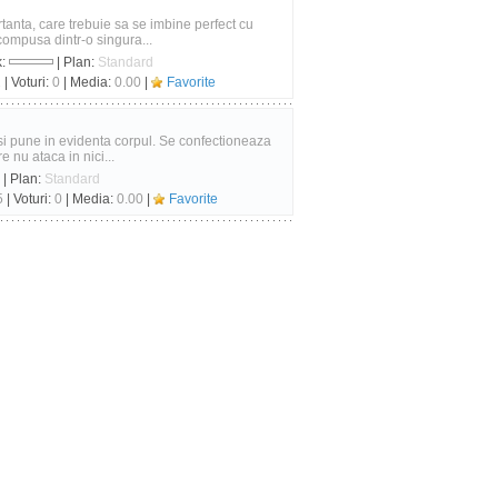
tanta, care trebuie sa se imbine perfect cu
compusa dintr-o singura...
k:
| Plan:
Standard
2
| Voturi:
0
| Media:
0.00
|
Favorite
 si pune in evidenta corpul. Se confectioneaza
 nu ataca in nici...
| Plan:
Standard
5
| Voturi:
0
| Media:
0.00
|
Favorite