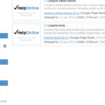
Lenjerie intima mirese
Lenjeria intima pentru mirese este o piesa impor
rochia de mireasa aleasa. Aceasta poate sa fie 
lenjerie-intima-mirese.3x.ro
| Google Page Ran
Adaugat la:
11 sep 2013
| Vizite:
| Click-uri:
110
Lingerie body
Lenjeria tip body este foarte sexi, provocatoare
numai din materiale de o calitate superioara, care
lingerie-body.3x.ro
| Google Page Rank:
Adaugat la:
18 sep 2013
| Vizite:
| Click-uri:
104
n
uresti