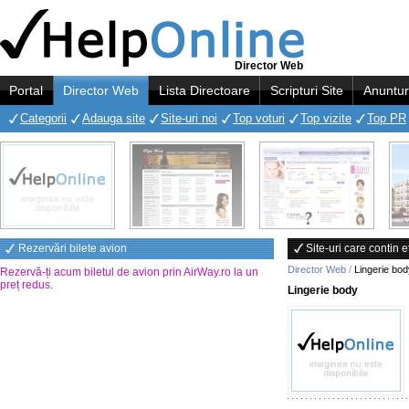
Director Web
Portal
Director Web
Lista Directoare
Scripturi Site
Anuntur
Categorii
Adauga site
Site-uri noi
Top voturi
Top vizite
Top PR
Rezervări bilete avion
Site-uri care contin 
Director Web
/
Lingerie bod
Rezervă-ți acum biletul de avion prin AirWay.ro la un
preț redus
.
Lingerie body