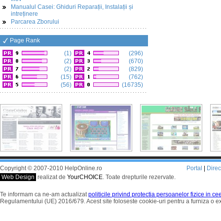
Manualul Casei: Ghiduri Reparații, Instalații și
intreținere
Parcarea Zborului
Page Rank
(1)
(296)
(2)
(670)
(2)
(829)
(15)
(762)
(56)
(16735)
Copyright © 2007-2010 HelpOnline.ro
Portal
|
Dire
Web Design
realizat de
YourCHOICE
. Toate drepturile rezervate.
Te informam ca ne-am actualizat
politicile privind protectia persoanelor fizice in c
Regulamentului (UE) 2016/679. Acest site foloseste cookie-uri pentru a furniza o 