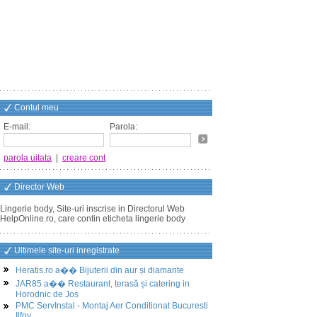
Contul meu
E-mail:
Parola:
parola uitata
|
creare cont
Director Web
Lingerie body, Site-uri inscrise in Directorul Web
HelpOnline.ro, care contin eticheta lingerie body
Ultimele site-uri inregistrate
Heratis.ro a�� Bijuterii din aur și diamante
JAR85 a�� Restaurant, terasă și catering in
Horodnic de Jos
PMC ServInstal - Montaj Aer Conditionat Bucuresti
Ilfov