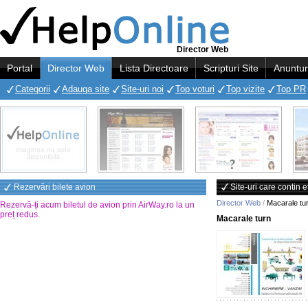
Director Web
Portal
Director Web
Lista Directoare
Scripturi Site
Anuntur
Categorii
Adauga site
Site-uri noi
Top voturi
Top vizite
Top PR
Rezervări bilete avion
Site-uri care contin 
Director Web
/
Macarale tu
Rezervă-ți acum biletul de avion prin AirWay.ro la un
preț redus
.
Macarale turn