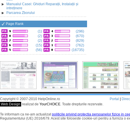
Manualul Casei: Ghiduri Reparații, Instalații și
intreținere
Parcarea Zborului
Page Rank
(1)
(296)
(2)
(670)
(2)
(829)
(15)
(762)
(56)
(16735)
Copyright © 2007-2010 HelpOnline.ro
Portal
|
Dire
Web Design
realizat de
YourCHOICE
. Toate drepturile rezervate.
Te informam ca ne-am actualizat
politicile privind protectia persoanelor fizice in c
Regulamentului (UE) 2016/679. Acest site foloseste cookie-uri pentru a furniza o 