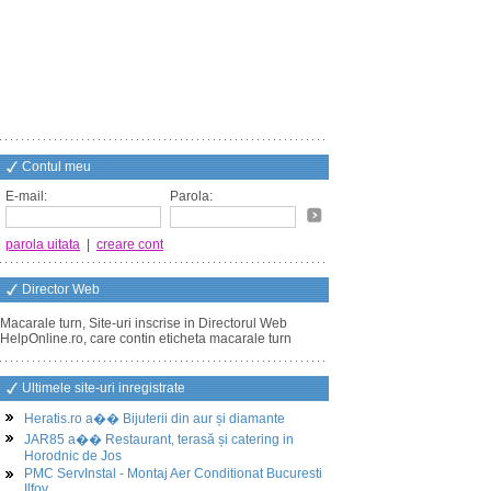
Contul meu
E-mail:
Parola:
parola uitata
|
creare cont
Director Web
Macarale turn, Site-uri inscrise in Directorul Web
HelpOnline.ro, care contin eticheta macarale turn
Ultimele site-uri inregistrate
Heratis.ro a�� Bijuterii din aur și diamante
JAR85 a�� Restaurant, terasă și catering in
Horodnic de Jos
PMC ServInstal - Montaj Aer Conditionat Bucuresti
Ilfov