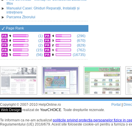
Ilfov
Manualul Casei: Ghiduri Reparații, Instalații și
intreținere
Parcarea Zborului
Page Rank
(1)
(296)
(2)
(670)
(2)
(829)
(15)
(762)
(56)
(16735)
Copyright © 2007-2010 HelpOnline.ro
Portal
|
Dire
Web Design
realizat de
YourCHOICE
. Toate drepturile rezervate.
Te informam ca ne-am actualizat
politicile privind protectia persoanelor fizice in c
Regulamentului (UE) 2016/679. Acest site foloseste cookie-uri pentru a furniza o 