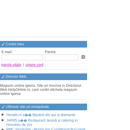
Contul meu
E-mail:
Parola:
parola uitata
|
creare cont
Director Web
Magazin online igiena, Site-uri inscrise in Directorul
Web HelpOnline.ro, care contin eticheta magazin
online igiena
Ultimele site-uri inregistrate
Heratis.ro a�� Bijuterii din aur și diamante
JAR85 a�� Restaurant, terasă și catering in
Horodnic de Jos
PMC ServInstal - Montaj Aer Conditionat Bucuresti