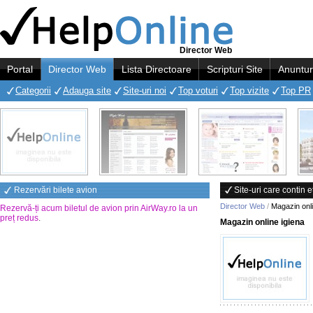
Director Web
Portal
Director Web
Lista Directoare
Scripturi Site
Anuntur
Categorii
Adauga site
Site-uri noi
Top voturi
Top vizite
Top PR
Rezervări bilete avion
Site-uri care contin 
Director Web
/
Magazin onli
Rezervă-ți acum biletul de avion prin AirWay.ro la un
preț redus
.
Magazin online igiena