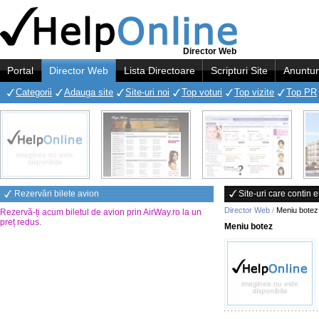
Director Web
Portal
Director Web
Lista Directoare
Scripturi Site
Anuntur
Categorii
Adauga site
Site-uri noi
Top voturi
Top vizite
Top PR
Rezervări bilete avion
Site-uri care contin 
Director Web
/
Meniu botez
Rezervă-ți acum biletul de avion prin AirWay.ro la un
preț redus
.
Meniu botez