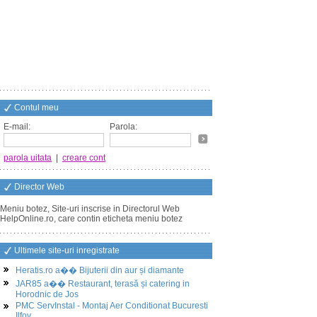
Contul meu
E-mail:
Parola:
parola uitata
|
creare cont
Director Web
Meniu botez, Site-uri inscrise in Directorul Web
HelpOnline.ro, care contin eticheta meniu botez
Ultimele site-uri inregistrate
Heratis.ro a�� Bijuterii din aur și diamante
JAR85 a�� Restaurant, terasă și catering in
Horodnic de Jos
PMC ServInstal - Montaj Aer Conditionat Bucuresti
Ilfov