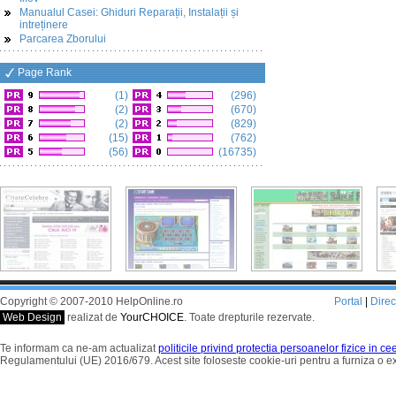
Manualul Casei: Ghiduri Reparații, Instalații și
intreținere
Parcarea Zborului
Page Rank
(1)
(296)
(2)
(670)
(2)
(829)
(15)
(762)
(56)
(16735)
Copyright © 2007-2010 HelpOnline.ro
Portal
|
Dire
Web Design
realizat de
YourCHOICE
. Toate drepturile rezervate.
Te informam ca ne-am actualizat
politicile privind protectia persoanelor fizice in c
Regulamentului (UE) 2016/679. Acest site foloseste cookie-uri pentru a furniza o 