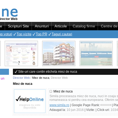
irector Web
re
Scripturi Site
Anunturi
Articole
Catalog firme
Centre de 
op voturi
Top vizite
Top PR
Taguri cautari
Site-uri care contin eticheta miez de nuca
Director Web
/
Miez de nuca
,
Director Web
a un
Miez de nuca
Miez de nuca
Simila proceseaza miez de nuca, nuci in coaja s
romaneasca si pentru cea europeana. Oferim servi
www.simila.ro
| Google Page Rank:
| Pl
Adaugat la:
10 jun 2016
| Vizite:
| Click-uri:
1034