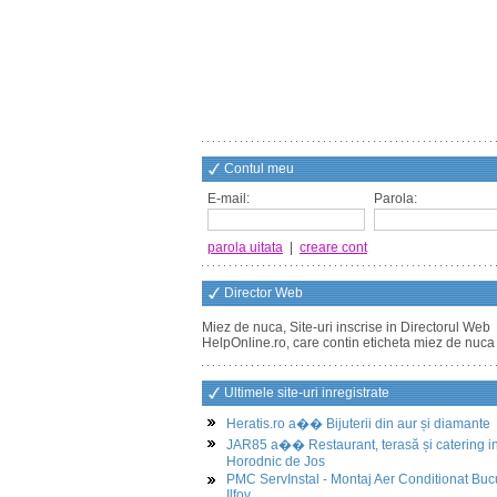
Contul meu
E-mail:
Parola:
parola uitata
|
creare cont
Director Web
Miez de nuca, Site-uri inscrise in Directorul Web
HelpOnline.ro, care contin eticheta miez de nuca
Ultimele site-uri inregistrate
Heratis.ro a�� Bijuterii din aur și diamante
JAR85 a�� Restaurant, terasă și catering i
Horodnic de Jos
PMC ServInstal - Montaj Aer Conditionat Buc
Ilfov