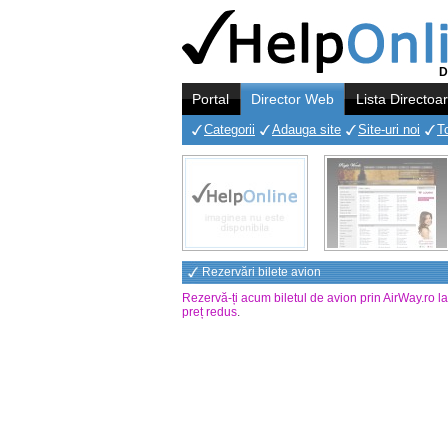
D
Portal
Director Web
Lista Directoa
Categorii
Adauga site
Site-uri noi
T
Rezervări bilete avion
Rezervă-ți acum biletul de avion prin AirWay.ro l
preț redus
.