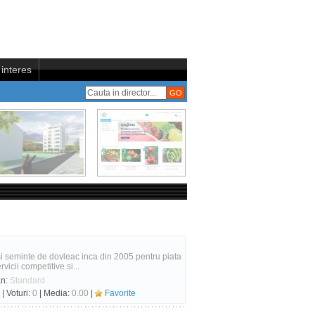
interes
i seminte de dovleac inca din 2005 pentru piata
cii competitive si...
an:
Standard
| Voturi:
0
| Media:
0.00
|
Favorite