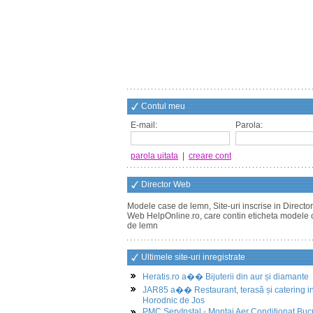
Contul meu
E-mail:
Parola:
parola uitata
|
creare cont
Director Web
Modele case de lemn, Site-uri inscrise in Director
Web HelpOnline.ro, care contin eticheta modele
de lemn
Ultimele site-uri inregistrate
Heratis.ro a�� Bijuterii din aur și diamante
JAR85 a�� Restaurant, terasă și catering i
Horodnic de Jos
PMC ServInstal - Montaj Aer Conditionat Buc