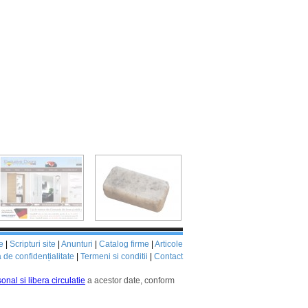
e
|
Scripturi site
|
Anunturi
|
Catalog firme
|
Articole
a de confidențialitate
|
Termeni si conditii
|
Contact
onal si libera circulatie
a acestor date, conform