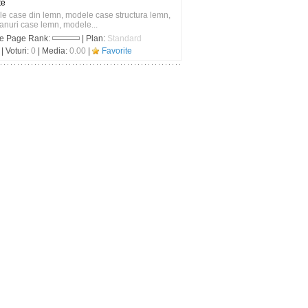
te
 case din lemn, modele case structura lemn,
anuri case lemn, modele...
le Page Rank:
| Plan:
Standard
| Voturi:
0
| Media:
0.00
|
Favorite