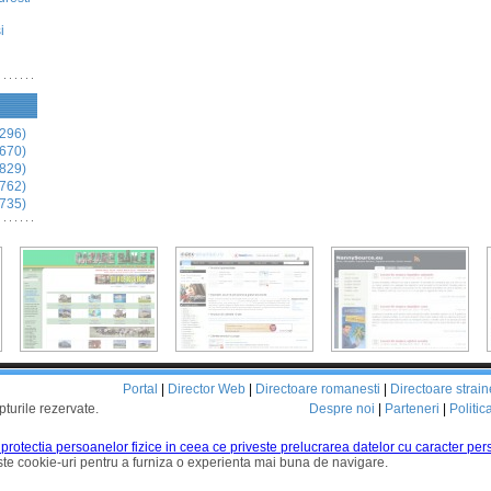
i
296)
670)
829)
762)
735)
Portal
|
Director Web
|
Directoare romanesti
|
Directoare strain
pturile rezervate.
Despre noi
|
Parteneri
|
Politic
d protectia persoanelor fizice in ceea ce priveste prelucrarea datelor cu caracter pers
te cookie-uri pentru a furniza o experienta mai buna de navigare.