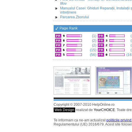
Ilfov
Manualul Casei: Ghiduri Reparații, Instalații ș
intreținere
Parcarea Zborului
Page Rank
(1)
(
(2)
(
(2)
(
(15)
(
(56)
(16
Copyright © 2007-2010 HelpOnline.ro
Web Design
realizat de
YourCHOICE
. Toate dre
Te informam ca ne-am actualizat
politicile privin
Regulamentului (UE) 2016/679. Acest site foloses