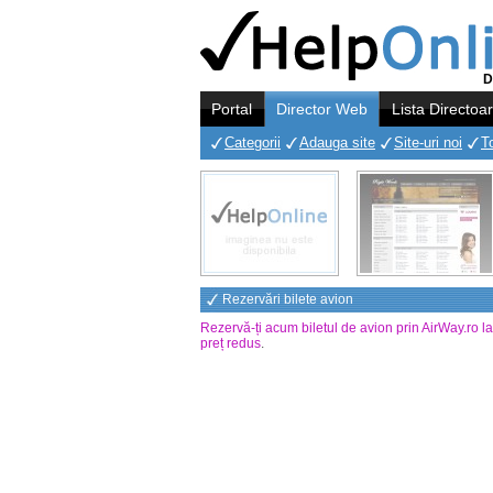
D
Portal
Director Web
Lista Directoa
Categorii
Adauga site
Site-uri noi
T
Rezervări bilete avion
Rezervă-ți acum biletul de avion prin AirWay.ro l
preț redus
.