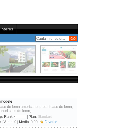
interes
 | modele
 case de lemn americane, preturi case de lemn,
nuri case de lemn,...
ge Rank:
| Plan:
Standard
9
| Voturi:
0
| Media:
0.00
|
Favorite