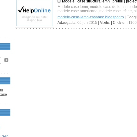
Modele | case structura lemn | preturi | proiec
Modele case lemn, modele case de lemn, modele
modele case americane, modele case ieftine, pl
modele-case-lemn-casaneo.blogspot.ro
| Goog
Adaugat la:
05 jun 2015
| Vizite:
| Click-uri:
1160
ul
 case
n
uresti