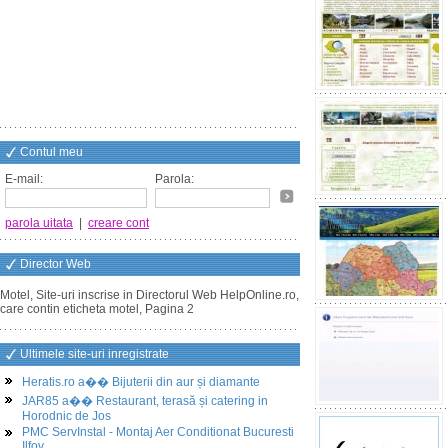
Contul meu
E-mail:
Parola:
parola uitata
|
creare cont
Director Web
Motel, Site-uri inscrise in Directorul Web HelpOnline.ro,
care contin eticheta motel, Pagina 2
Ultimele site-uri inregistrate
Heratis.ro a�� Bijuterii din aur și diamante
JAR85 a�� Restaurant, terasă și catering in
Horodnic de Jos
PMC ServInstal - Montaj Aer Conditionat Bucuresti
Ilfov