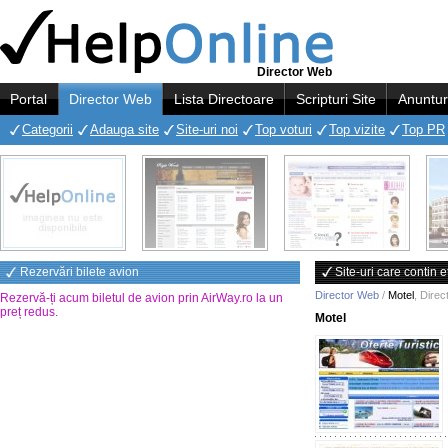
Director Web
Portal
Director Web
Lista Directoare
Scripturi Site
Anuntur
Categorii
Adauga site
Site-uri noi
Top voturi
Top vizite
Top PR
Rezervări bilete avion
Site-uri care contin 
Director Web
/
Motel
,
Direc
Rezervă-ți acum biletul de avion prin AirWay.ro la un
preț redus
.
Motel