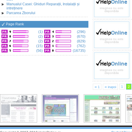
Manualul Casei: Ghiduri Reparații, Instalații și
intreținere
Parcarea Zborului
Page Rank
(1)
(296)
(2)
(670)
(2)
(829)
(15)
(762)
(56)
(16735)
«
«
1
2
1
inapoi