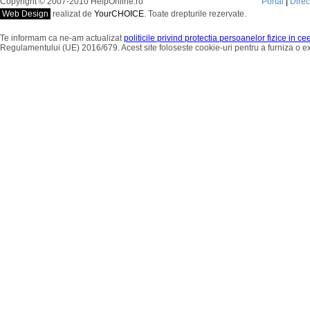
Copyright © 2007-2010 HelpOnline.ro
Portal
|
Dire
Web Design
realizat de
YourCHOICE
. Toate drepturile rezervate.
Te informam ca ne-am actualizat
politicile privind protectia persoanelor fizice in c
Regulamentului (UE) 2016/679. Acest site foloseste cookie-uri pentru a furniza o 