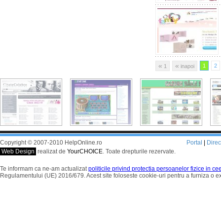
«
«
1
2
1
inapoi
Copyright © 2007-2010 HelpOnline.ro
Portal
|
Dire
Web Design
realizat de
YourCHOICE
. Toate drepturile rezervate.
Te informam ca ne-am actualizat
politicile privind protectia persoanelor fizice in c
Regulamentului (UE) 2016/679. Acest site foloseste cookie-uri pentru a furniza o 