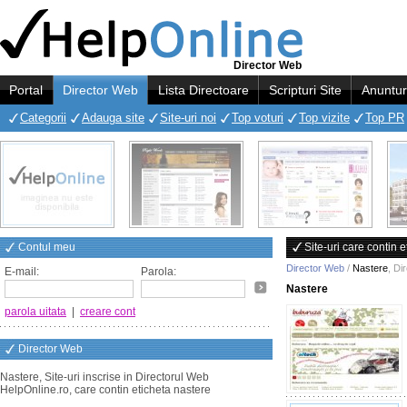
Director Web
Portal
Director Web
Lista Directoare
Scripturi Site
Anuntur
Categorii
Adauga site
Site-uri noi
Top voturi
Top vizite
Top PR
Contul meu
Site-uri care contin 
Director Web
/
Nastere
,
Di
E-mail:
Parola:
Nastere
parola uitata
|
creare cont
Director Web
Nastere, Site-uri inscrise in Directorul Web
HelpOnline.ro, care contin eticheta nastere