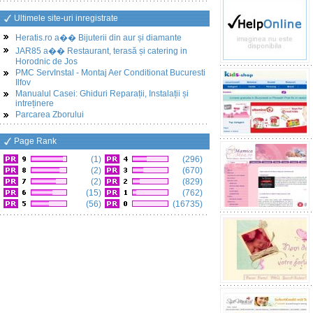
Ultimele site-uri inregistrate
Heratis.ro a�� Bijuterii din aur și diamante
JAR85 a�� Restaurant, terasă și catering in
Horodnic de Jos
PMC ServInstal - Montaj Aer Conditionat Bucuresti
Ilfov
Manualul Casei: Ghiduri Reparații, Instalații și
intreținere
Parcarea Zborului
Page Rank
(1)
(296)
(2)
(670)
(2)
(829)
(15)
(762)
(56)
(16735)