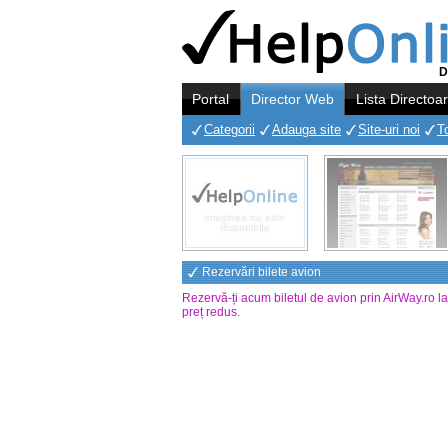
D
Portal
Director Web
Lista Directoa
Categorii
Adauga site
Site-uri noi
T
Rezervări bilete avion
Rezervă-ți acum biletul de avion prin AirWay.ro l
preț redus
.