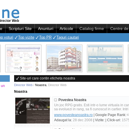
irector Web
re
Scripturi Site
Anunturi
Articole
Catalog firme
Centre de 
op voturi
Top vizite
Top PR
Taguri cautari
Site-uri care contin eticheta noastra
Director Web
/
Noastra
,
Director Web
a un
Noastra
Povestea Noastra
Un joc RPG gratis. Esti intr-o lume virtuala in c
sa evoluezi in rang, sa fi cunoscut in cartier. Intri 
www.povesteanoastra.ro
| Google Page Rank:
Adaugat la:
28 dec 2008
| Vizite:
| Click-uri:
157