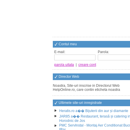
Contul meu
E-mail:
Parola:
parola uitata
|
creare cont
Director Web
Noastra, Site-uri inscrise in Directorul Web
HelpOnline.ro, care contin eticheta noastra
Ultimele site-uri inregistrate
Heratis.ro a�� Bijuterii din aur și diamante
JAR85 a�� Restaurant, terasă și catering i
Horodnic de Jos
PMC ServInstal - Montaj Aer Conditionat Buc
Ilfov