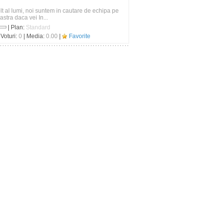
olt al lumi, noi suntem in cautare de echipa pe
stra daca vei In...
| Plan:
Standard
 Voturi:
0
| Media:
0.00
|
Favorite