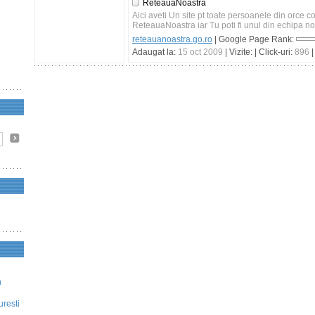
ReteauaNoastra
Aici aveti Un site pt toate persoanele din orce c
ReteauaNoastra iar Tu poti fi unul din echipa noa
reteauanoastra.go.ro
| Google Page Rank:
Adaugat la:
15 oct 2009
| Vizite:
| Click-uri:
896
|
n
uresti