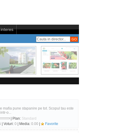
interes
are mafia pune stapanire pe tot. Scopul tau este
intr-o...
| Plan:
Standard
5
| Voturi:
0
| Media:
0.00
|
Favorite