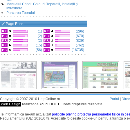
Manualul Casei: Ghiduri Reparații, Instalații și
intreținere
Parcarea Zborului
Page Rank
(1)
(296)
(2)
(670)
(2)
(829)
(15)
(762)
(56)
(16735)
Copyright © 2007-2010 HelpOnline.ro
Portal
|
Dire
Web Design
realizat de
YourCHOICE
. Toate drepturile rezervate.
Te informam ca ne-am actualizat
politicile privind protectia persoanelor fizice in c
Regulamentului (UE) 2016/679. Acest site foloseste cookie-uri pentru a furniza o 