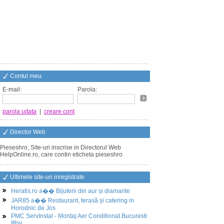
Contul meu
E-mail:
Parola:
parola uitata
|
creare cont
Director Web
Pieseshro, Site-uri inscrise in Directorul Web
HelpOnline.ro, care contin eticheta pieseshro
Ultimele site-uri inregistrate
Heratis.ro a�� Bijuterii din aur și diamante
JAR85 a�� Restaurant, terasă și catering in
Horodnic de Jos
PMC ServInstal - Montaj Aer Conditionat Bucuresti
Ilfov