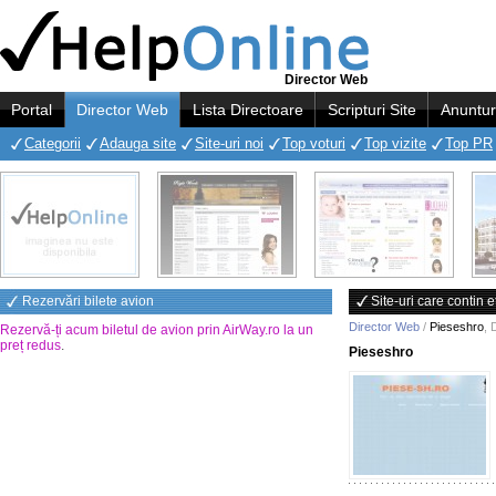
Director Web
Portal
Director Web
Lista Directoare
Scripturi Site
Anuntur
Categorii
Adauga site
Site-uri noi
Top voturi
Top vizite
Top PR
Rezervări bilete avion
Site-uri care contin 
Director Web
/
Pieseshro
,
Rezervă-ți acum biletul de avion prin AirWay.ro la un
preț redus
.
Pieseshro