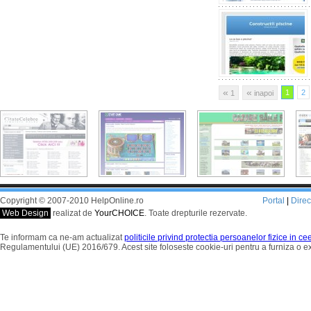
«
«
1
2
1
inapoi
Copyright © 2007-2010 HelpOnline.ro
Portal
|
Dire
Web Design
realizat de
YourCHOICE
. Toate drepturile rezervate.
Te informam ca ne-am actualizat
politicile privind protectia persoanelor fizice in c
Regulamentului (UE) 2016/679. Acest site foloseste cookie-uri pentru a furniza o 