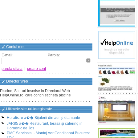
Contul meu
E-mail:
Parola:
parola uitata
|
creare cont
Director Web
Piscine, Site-uri inscrise in Directorul Web
HelpOnline.ro, care contin eticheta piscine
Ultimele site-uri inregistrate
Heratis.ro a�� Bijuterii din aur și diamante
JAR85 a�� Restaurant, terasă și catering in
Horodnic de Jos
PMC ServInstal - Montaj Aer Conditionat Bucuresti
Ilfov