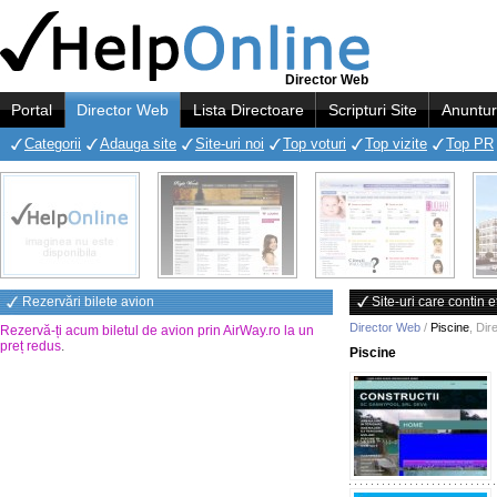
Director Web
Portal
Director Web
Lista Directoare
Scripturi Site
Anuntur
Categorii
Adauga site
Site-uri noi
Top voturi
Top vizite
Top PR
Rezervări bilete avion
Site-uri care contin e
Director Web
/
Piscine
,
Dir
Rezervă-ți acum biletul de avion prin AirWay.ro la un
preț redus
.
Piscine