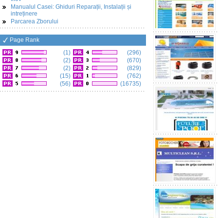
Manualul Casei: Ghiduri Reparații, Instalații și
intreținere
Parcarea Zborului
Page Rank
(1)
(296)
(2)
(670)
(2)
(829)
(15)
(762)
(56)
(16735)