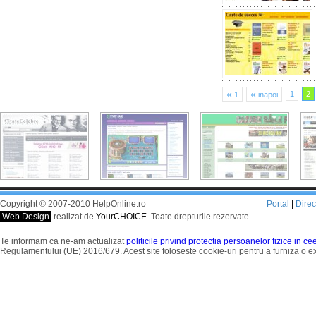
«
«
1
2
1
inapoi
Copyright © 2007-2010 HelpOnline.ro
Portal
|
Dire
Web Design
realizat de
YourCHOICE
. Toate drepturile rezervate.
Te informam ca ne-am actualizat
politicile privind protectia persoanelor fizice in c
Regulamentului (UE) 2016/679. Acest site foloseste cookie-uri pentru a furniza o 