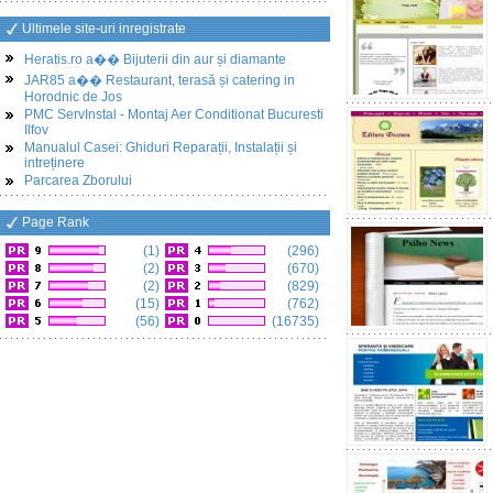
Ultimele site-uri inregistrate
Heratis.ro a�� Bijuterii din aur și diamante
JAR85 a�� Restaurant, terasă și catering in
Horodnic de Jos
PMC ServInstal - Montaj Aer Conditionat Bucuresti
Ilfov
Manualul Casei: Ghiduri Reparații, Instalații și
intreținere
Parcarea Zborului
Page Rank
(1)
(296)
(2)
(670)
(2)
(829)
(15)
(762)
(56)
(16735)