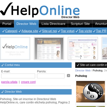
Director Web
Portal
Director Web
Lista Directoare
Scripturi Site
Anuntur
Categorii
Adauga site
Site-uri noi
Top voturi
Top vizite
Top PR
Contul meu
Site-uri care contin 
Director Web
/
Psiholog
,
Di
E-mail:
Parola:
Psiholog
parola uitata
|
creare cont
Director Web
Psiholog, Site-uri inscrise in Directorul Web
HelpOnline.ro, care contin eticheta psiholog, Pagina 2