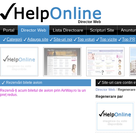
Director Web
Portal
Director Web
Lista Directoare
Scripturi Site
Anuntur
Categorii
Adauga site
Site-uri noi
Top voturi
Top vizite
Top PR
Rezervări bilete avion
Site-uri care contin 
Director Web
/
Regenerare 
Rezervă-ți acum biletul de avion prin AirWay.ro la un
preț redus
.
Regenerare par