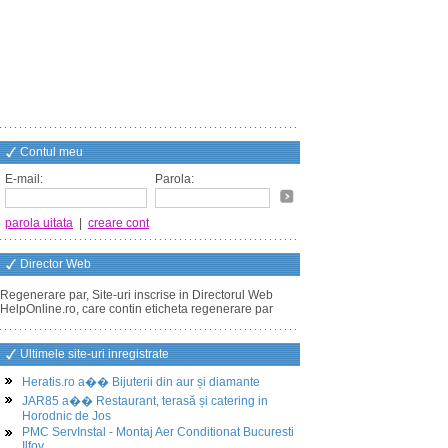
Contul meu
E-mail:
Parola:
parola uitata
|
creare cont
Director Web
Regenerare par, Site-uri inscrise in Directorul Web
HelpOnline.ro, care contin eticheta regenerare par
Ultimele site-uri inregistrate
Heratis.ro a�� Bijuterii din aur și diamante
JAR85 a�� Restaurant, terasă și catering in
Horodnic de Jos
PMC ServInstal - Montaj Aer Conditionat Bucuresti
Ilfov