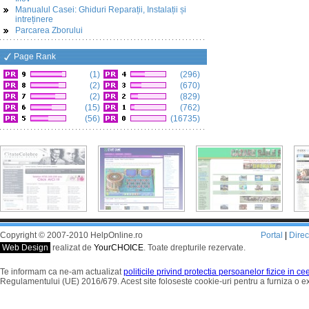
Manualul Casei: Ghiduri Reparații, Instalații și
intreținere
Parcarea Zborului
Page Rank
(1)
(296)
(2)
(670)
(2)
(829)
(15)
(762)
(56)
(16735)
Copyright © 2007-2010 HelpOnline.ro
Portal
|
Dire
Web Design
realizat de
YourCHOICE
. Toate drepturile rezervate.
Te informam ca ne-am actualizat
politicile privind protectia persoanelor fizice in c
Regulamentului (UE) 2016/679. Acest site foloseste cookie-uri pentru a furniza o 