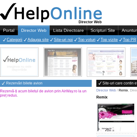
Director Web
Portal
Director Web
Lista Directoare
Scripturi Site
Anuntur
Categorii
Adauga site
Site-uri noi
Top voturi
Top vizite
Top PR
Rezervări bilete avion
Site-uri care contin 
Director Web
/
Remix
,
Dire
Rezervă-ți acum biletul de avion prin AirWay.ro la un
preț redus
.
Remix