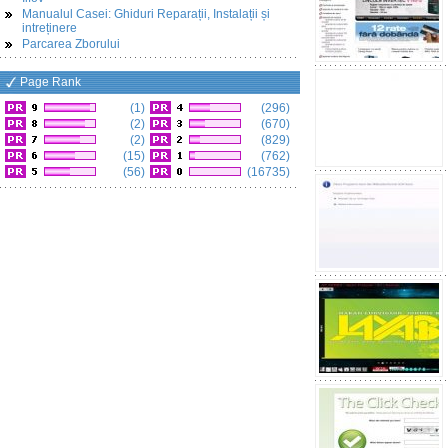
Manualul Casei: Ghiduri Reparații, Instalații și
intreținere
Parcarea Zborului
Page Rank
(1)
(296)
(2)
(670)
(2)
(829)
(15)
(762)
(56)
(16735)