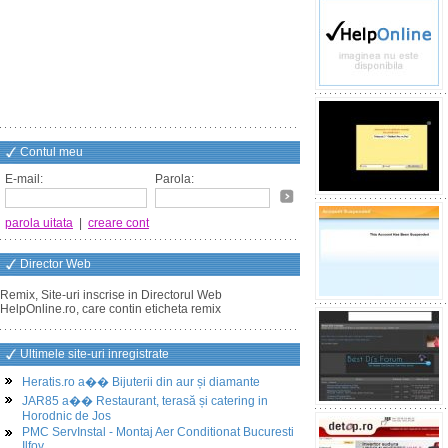
Contul meu
E-mail:
Parola:
parola uitata
|
creare cont
Director Web
Remix, Site-uri inscrise in Directorul Web
HelpOnline.ro, care contin eticheta remix
Ultimele site-uri inregistrate
Heratis.ro a�� Bijuterii din aur și diamante
JAR85 a�� Restaurant, terasă și catering in
Horodnic de Jos
PMC ServInstal - Montaj Aer Conditionat Bucuresti
Ilfov