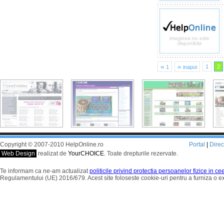
«
«
1
2
1
inapoi
Copyright © 2007-2010 HelpOnline.ro
Portal
|
Dire
Web Design
realizat de
YourCHOICE
. Toate drepturile rezervate.
Te informam ca ne-am actualizat
politicile privind protectia persoanelor fizice in c
Regulamentului (UE) 2016/679. Acest site foloseste cookie-uri pentru a furniza o 