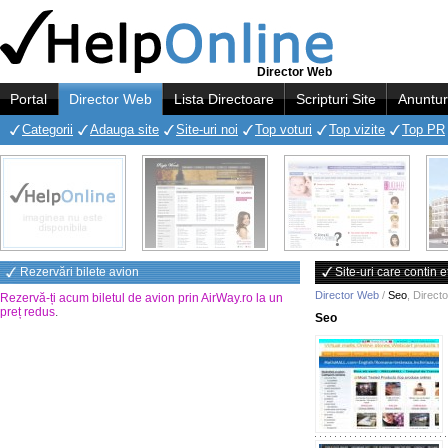
Director Web
Portal
Director Web
Lista Directoare
Scripturi Site
Anuntur
Categorii
Adauga site
Site-uri noi
Top voturi
Top vizite
Top PR
Rezervări bilete avion
Site-uri care contin 
Director Web
/
Seo
,
Direct
Rezervă-ți acum biletul de avion prin AirWay.ro la un
preț redus
.
Seo