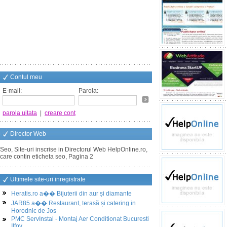
Contul meu
E-mail:
Parola:
parola uitata
|
creare cont
Director Web
Seo, Site-uri inscrise in Directorul Web HelpOnline.ro,
care contin eticheta seo, Pagina 2
Ultimele site-uri inregistrate
Heratis.ro a�� Bijuterii din aur și diamante
JAR85 a�� Restaurant, terasă și catering in
Horodnic de Jos
PMC ServInstal - Montaj Aer Conditionat Bucuresti
Ilfov