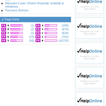
Manualul Casei: Ghiduri Reparații, Instalații și
intreținere
Parcarea Zborului
Page Rank
(1)
(296)
(2)
(670)
(2)
(829)
(15)
(762)
(56)
(16735)