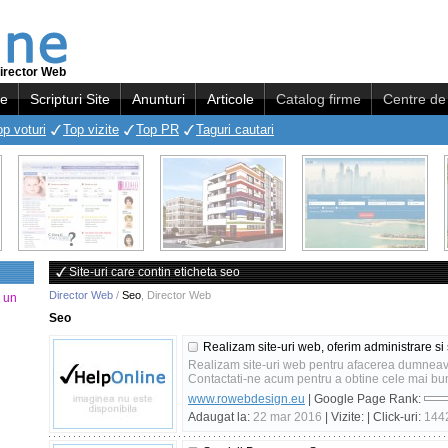
irector Web
re
Scripturi Site
Anunturi
Articole
Catalog firme
Centre de 
op voturi
Top vizite
Top PR
Taguri cautari
Site-uri care contin eticheta seo
Director Web
/
Seo
,
Director Web
a un
Seo
Realizam site-uri web, oferim administrare si
Realizam site-uri web pentru afacerea dumneavoa
Contactati-ne acum pentru a obtine cele mai bune
www.rowebdesign.eu
| Google Page Rank:
Adaugat la:
22 mar 2016
| Vizite:
| Click-uri:
144