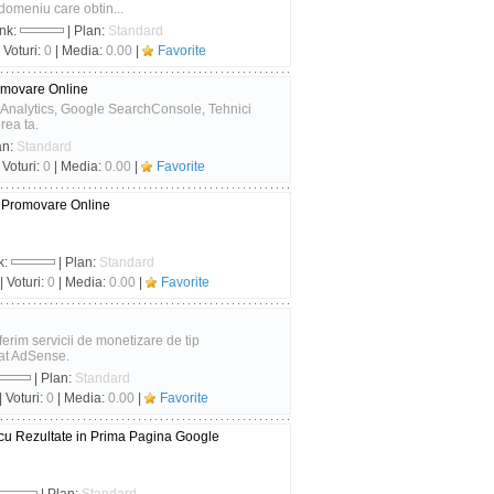
 domeniu care obtin...
nk:
| Plan:
Standard
 Voturi:
0
| Media:
0.00
|
Favorite
omovare Online
Analytics, Google SearchConsole, Tehnici
rea ta.
an:
Standard
 Voturi:
0
| Media:
0.00
|
Favorite
& Promovare Online
k:
| Plan:
Standard
| Voturi:
0
| Media:
0.00
|
Favorite
Oferim servicii de monetizare de tip
cat AdSense.
| Plan:
Standard
| Voturi:
0
| Media:
0.00
|
Favorite
 cu Rezultate in Prima Pagina Google