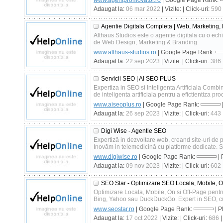
www.agentpromovator.ro
| Google Page Rank:
Adaugat la:
06 mar 2022
| Vizite:
| Click-uri:
590
Agentie Digitala Completa | Web, Marketing,
Althaus Studios este o agentie digitala cu o ech
de Web Design, Marketing & Branding.
www.althaus-studios.ro
| Google Page Rank:
Adaugat la:
22 sep 2023
| Vizite:
| Click-uri:
386
Servicii SEO | AI SEO PLUS
Expertiza in SEO si Inteligenta Artificiala Com
de inteligenta artificiala pentru a efictientiza proc
www.aiseoplus.ro
| Google Page Rank:
Adaugat la:
26 sep 2023
| Vizite:
| Click-uri:
443
Digi Wise - Agentie SEO
Expertiză in dezvoltare web, creand site-uri de 
Inovăm in telemedicină cu platforme dedicate. Spe
www.digiwise.ro
| Google Page Rank:
| 
Adaugat la:
09 nov 2023
| Vizite:
| Click-uri:
602
SEO Star - Optimizare SEO Locala, Mobile, O
Optimizare Locala, Mobile, On si Off-Page pent
Bing, Yahoo sau DuckDuckGo. Expert in SEO, cu
www.seostar.ro
| Google Page Rank:
| P
Adaugat la:
17 oct 2022
| Vizite:
| Click-uri:
686
|