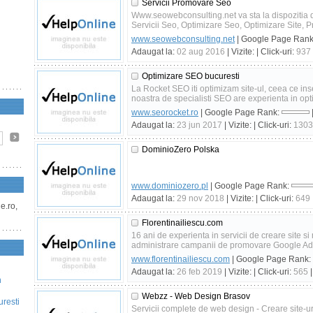
Servicii Promovare Seo
Www.seowebconsulting.net va sta la dispozitia
Servicii Seo, Optimizare Seo, Optimizare Site,
www.seowebconsulting.net
| Google Page Ran
Adaugat la:
02 aug 2016
| Vizite:
| Click-uri:
937
Optimizare SEO bucuresti
La Rocket SEO iti optimizam site-ul, ceea ce ins
noastra de specialisti SEO are experienta in opt
www.seorocket.ro
| Google Page Rank:
Adaugat la:
23 jun 2017
| Vizite:
| Click-uri:
1303
DominioZero Polska
www.dominiozero.pl
| Google Page Rank:
Adaugat la:
29 nov 2018
| Vizite:
| Click-uri:
649
e.ro,
Florentinailiescu.com
16 ani de experienta in servicii de creare site si
administrare campanii de promovare Google Ads
www.florentinailiescu.com
| Google Page Rank:
Adaugat la:
26 feb 2019
| Vizite:
| Click-uri:
565
|
n
Webzz - Web Design Brasov
uresti
Servicii complete de web design - Creare site-