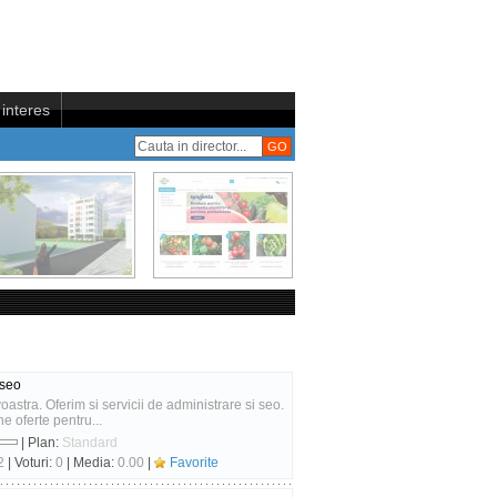
interes
 seo
stra. Oferim si servicii de administrare si seo.
 oferte pentru...
| Plan:
Standard
2
| Voturi:
0
| Media:
0.00
|
Favorite