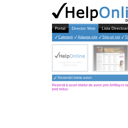
D
Portal
Director Web
Lista Directoa
Categorii
Adauga site
Site-uri noi
T
Rezervări bilete avion
Rezervă-ți acum biletul de avion prin AirWay.ro l
preț redus
.