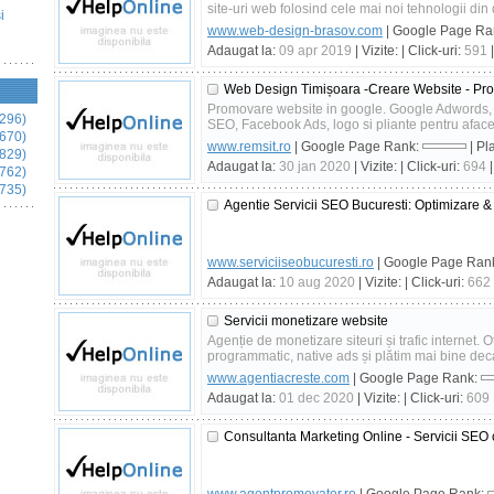
site-uri web folosind cele mai noi tehnologii din
i
www.web-design-brasov.com
| Google Page Ra
Adaugat la:
09 apr 2019
| Vizite:
| Click-uri:
591
|
Web Design Timișoara -Creare Website - Pr
Promovare website in google. Google Adwords, 
296)
SEO, Facebook Ads, logo si pliante pentru aface
670)
www.remsit.ro
| Google Page Rank:
| Pl
829)
Adaugat la:
30 jan 2020
| Vizite:
| Click-uri:
694
|
762)
735)
Agentie Servicii SEO Bucuresti: Optimizare 
www.serviciiseobucuresti.ro
| Google Page Ran
Adaugat la:
10 aug 2020
| Vizite:
| Click-uri:
662
Servicii monetizare website
Agenție de monetizare siteuri și trafic internet. 
programmatic, native ads și plătim mai bine de
www.agentiacreste.com
| Google Page Rank:
Adaugat la:
01 dec 2020
| Vizite:
| Click-uri:
609
Consultanta Marketing Online - Servicii SEO