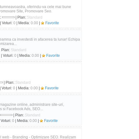
 dumneavoastra, oferindu-va cele mai bune
 Promovare Site, Promovare Seo.
k:
| Plan:
Standard
| Voturi:
0
| Media:
0.00
|
Favorite
eamna ca investesti in afacerea ta lunar! Echipa
imizarea...
| Plan:
Standard
| Voturi:
0
| Media:
0.00
|
Favorite
| Plan:
Standard
| Voturi:
0
| Media:
0.00
|
Favorite
 magazine online, administrare site-uri,
 si Facebook Ads, SEO...
| Plan:
Standard
 Voturi:
0
| Media:
0.00
|
Favorite
uri web - Branding - Optimizare SEO. Realizam