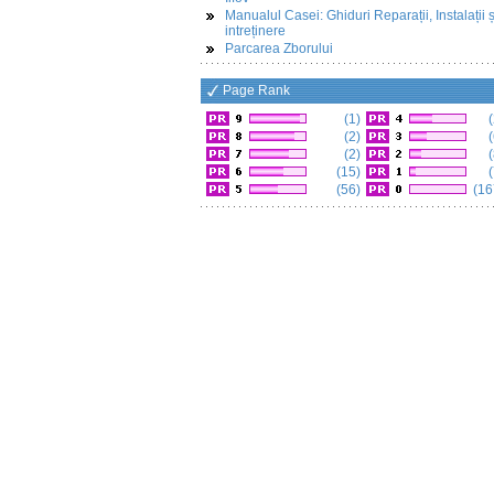
Manualul Casei: Ghiduri Reparații, Instalații ș
intreținere
Parcarea Zborului
Page Rank
(1)
(
(2)
(
(2)
(
(15)
(
(56)
(16