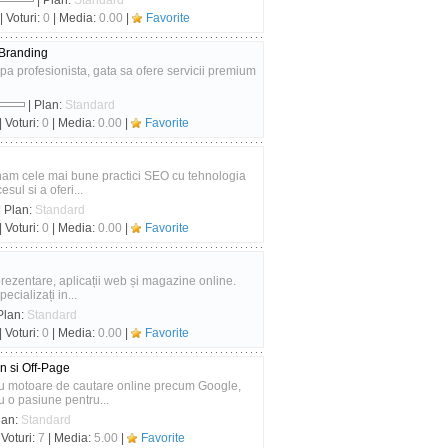
| Plan:
Standard
| Voturi:
0
| Media:
0.00
|
Favorite
 Branding
ipa profesionista, gata sa ofere servicii premium
| Plan:
Standard
| Voturi:
0
| Media:
0.00
|
Favorite
binam cele mai bune practici SEO cu tehnologia
esul si a oferi...
| Plan:
Standard
| Voturi:
0
| Media:
0.00
|
Favorite
prezentare, aplicații web și magazine online.
cializați in...
Plan:
Standard
| Voturi:
0
| Media:
0.00
|
Favorite
n si Off-Page
ru motoare de cautare online precum Google,
 o pasiune pentru...
lan:
Standard
 Voturi:
7
| Media:
5.00
|
Favorite