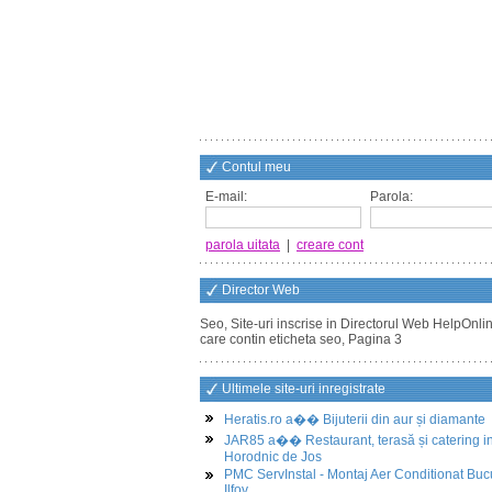
Contul meu
E-mail:
Parola:
parola uitata
|
creare cont
Director Web
Seo, Site-uri inscrise in Directorul Web HelpOnlin
care contin eticheta seo, Pagina 3
Ultimele site-uri inregistrate
Heratis.ro a�� Bijuterii din aur și diamante
JAR85 a�� Restaurant, terasă și catering i
Horodnic de Jos
PMC ServInstal - Montaj Aer Conditionat Buc
Ilfov