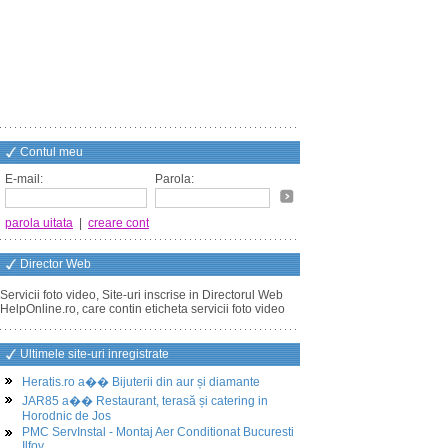
Contul meu
E-mail:
Parola:
parola uitata
|
creare cont
Director Web
Servicii foto video, Site-uri inscrise in Directorul Web
HelpOnline.ro, care contin eticheta servicii foto video
Ultimele site-uri inregistrate
Heratis.ro a�� Bijuterii din aur și diamante
JAR85 a�� Restaurant, terasă și catering in
Horodnic de Jos
PMC ServInstal - Montaj Aer Conditionat Bucuresti
Ilfov