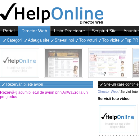
Director Web
Portal
Director Web
Lista Directoare
Scripturi Site
Anuntur
Categorii
Adauga site
Site-uri noi
Top voturi
Top vizite
Top PR
Rezervări bilete avion
Site-uri care contin e
Director Web
/
Servicii foto
Rezervă-ți acum biletul de avion prin AirWay.ro la un
preț redus
.
Servicii foto video