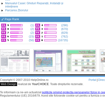
Manualul Casei: Ghiduri Reparații, Instalații și
intreținere
Parcarea Zborului
Page Rank
(1)
(296)
(2)
(670)
(2)
(829)
(15)
(762)
(56)
(16735)
Copyright © 2007-2010 HelpOnline.ro
Portal
|
Dire
Web Design
realizat de
YourCHOICE
. Toate drepturile rezervate.
Te informam ca ne-am actualizat
politicile privind protectia persoanelor fizice in c
Regulamentului (UE) 2016/679. Acest site foloseste cookie-uri pentru a furniza o 