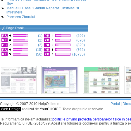
Ilfov
Manualul Casei: Ghiduri Reparații, Instalații și
intreținere
Parcarea Zborului
Page Rank
(1)
(296)
(2)
(670)
(2)
(829)
(15)
(762)
(56)
(16735)
Copyright © 2007-2010 HelpOnline.ro
Portal
|
Dire
Web Design
realizat de
YourCHOICE
. Toate drepturile rezervate.
Te informam ca ne-am actualizat
politicile privind protectia persoanelor fizice in c
Regulamentului (UE) 2016/679. Acest site foloseste cookie-uri pentru a furniza o 