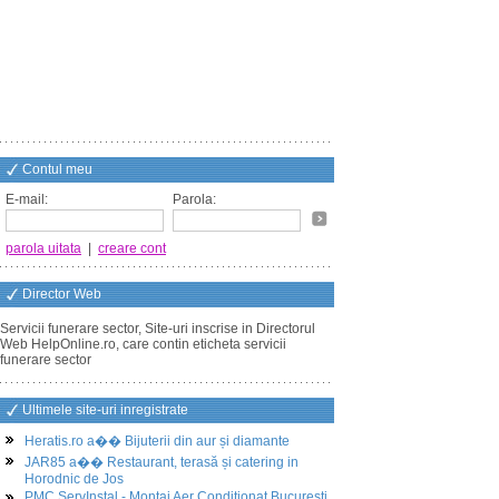
Contul meu
E-mail:
Parola:
parola uitata
|
creare cont
Director Web
Servicii funerare sector, Site-uri inscrise in Directorul
Web HelpOnline.ro, care contin eticheta servicii
funerare sector
Ultimele site-uri inregistrate
Heratis.ro a�� Bijuterii din aur și diamante
JAR85 a�� Restaurant, terasă și catering in
Horodnic de Jos
PMC ServInstal - Montaj Aer Conditionat Bucuresti