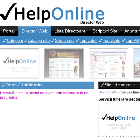
Director Web
Portal
Director Web
Lista Directoare
Scripturi Site
Anuntur
Categorii
Adauga site
Site-uri noi
Top voturi
Top vizite
Top PR
Rezervări bilete avion
Site-uri care contin e
Director Web
/
Servicii fun
Rezervă-ți acum biletul de avion prin AirWay.ro la un
preț redus
.
Servicii funerare secto