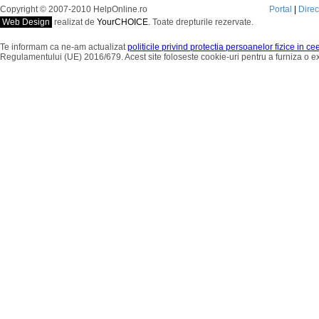
Copyright © 2007-2010 HelpOnline.ro
Portal
|
Dire
Web Design
realizat de
YourCHOICE
. Toate drepturile rezervate.
Te informam ca ne-am actualizat
politicile privind protectia persoanelor fizice in c
Regulamentului (UE) 2016/679. Acest site foloseste cookie-uri pentru a furniza o 