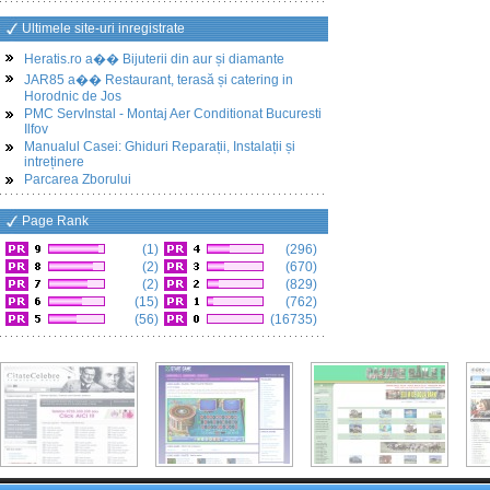
Ultimele site-uri inregistrate
Heratis.ro a�� Bijuterii din aur și diamante
JAR85 a�� Restaurant, terasă și catering in
Horodnic de Jos
PMC ServInstal - Montaj Aer Conditionat Bucuresti
Ilfov
Manualul Casei: Ghiduri Reparații, Instalații și
intreținere
Parcarea Zborului
Page Rank
(1)
(296)
(2)
(670)
(2)
(829)
(15)
(762)
(56)
(16735)