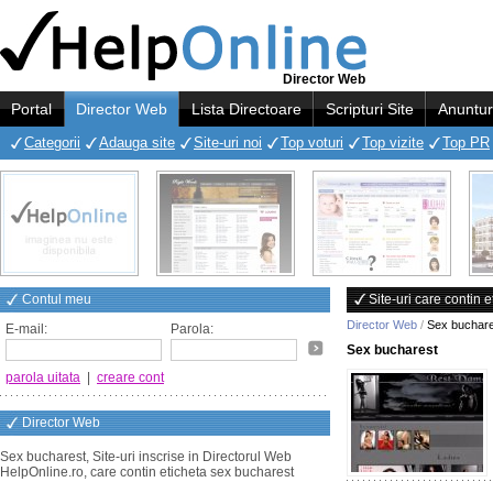
Director Web
Portal
Director Web
Lista Directoare
Scripturi Site
Anuntur
Categorii
Adauga site
Site-uri noi
Top voturi
Top vizite
Top PR
Contul meu
Site-uri care contin 
Director Web
/
Sex buchar
E-mail:
Parola:
Sex bucharest
parola uitata
|
creare cont
Director Web
Sex bucharest, Site-uri inscrise in Directorul Web
HelpOnline.ro, care contin eticheta sex bucharest