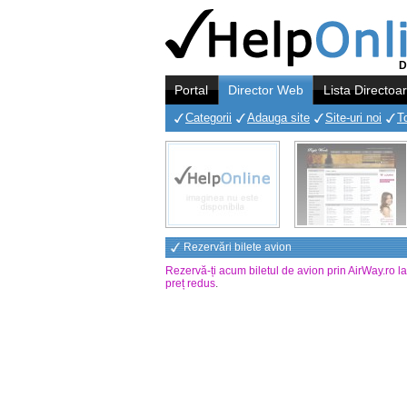
D
Portal
Director Web
Lista Directoa
Categorii
Adauga site
Site-uri noi
T
Rezervări bilete avion
Rezervă-ți acum biletul de avion prin AirWay.ro l
preț redus
.