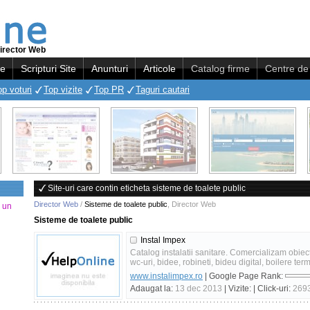
irector Web
re
Scripturi Site
Anunturi
Articole
Catalog firme
Centre de 
op voturi
Top vizite
Top PR
Taguri cautari
Site-uri care contin eticheta sisteme de toalete public
Director Web
/
Sisteme de toalete public
,
Director Web
a un
Sisteme de toalete public
Instal Impex
Catalog instalatii sanitare. Comercializam obiect
wc-uri, bidee, robineti, bideu digital, boilere term
www.instalimpex.ro
| Google Page Rank:
Adaugat la:
13 dec 2013
| Vizite:
| Click-uri:
269