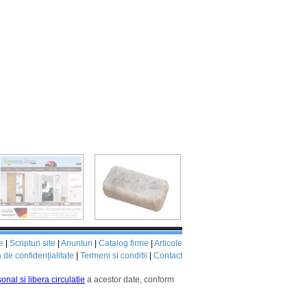
e
|
Scripturi site
|
Anunturi
|
Catalog firme
|
Articole
a de confidențialitate
|
Termeni si conditii
|
Contact
onal si libera circulatie
a acestor date, conform