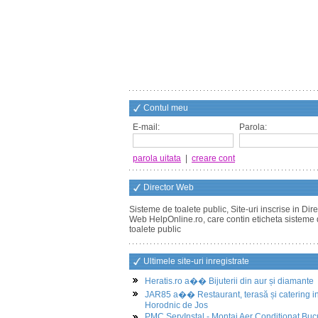
Contul meu
E-mail:
Parola:
parola uitata
|
creare cont
Director Web
Sisteme de toalete public, Site-uri inscrise in Dire
Web HelpOnline.ro, care contin eticheta sisteme
toalete public
Ultimele site-uri inregistrate
Heratis.ro a�� Bijuterii din aur și diamante
JAR85 a�� Restaurant, terasă și catering i
Horodnic de Jos
PMC ServInstal - Montaj Aer Conditionat Buc