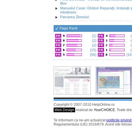
Ilfov
Manualul Casei: Ghiduri Reparații, Instalații ș
intreținere
Parcarea Zborului
Page Rank
(1)
(
(2)
(
(2)
(
(15)
(
(56)
(16
Copyright © 2007-2010 HelpOnline.ro
Web Design
realizat de
YourCHOICE
. Toate dre
Te informam ca ne-am actualizat
politicile privin
Regulamentului (UE) 2016/679. Acest site foloses