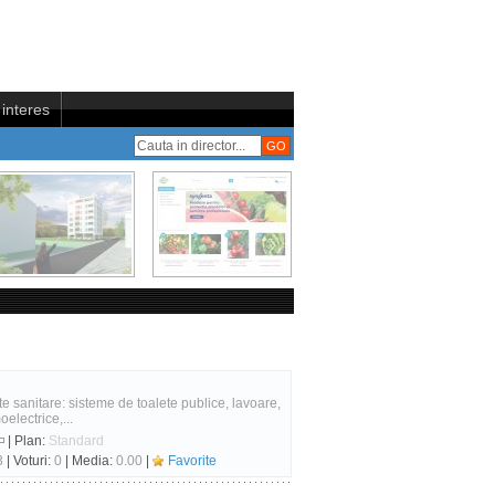
interes
e sanitare: sisteme de toalete publice, lavoare,
oelectrice,...
| Plan:
Standard
3
| Voturi:
0
| Media:
0.00
|
Favorite