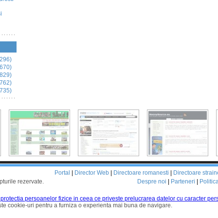
i
296)
670)
829)
762)
735)
Portal
|
Director Web
|
Directoare romanesti
|
Directoare strain
pturile rezervate.
Despre noi
|
Parteneri
|
Politic
d protectia persoanelor fizice in ceea ce priveste prelucrarea datelor cu caracter pers
te cookie-uri pentru a furniza o experienta mai buna de navigare.