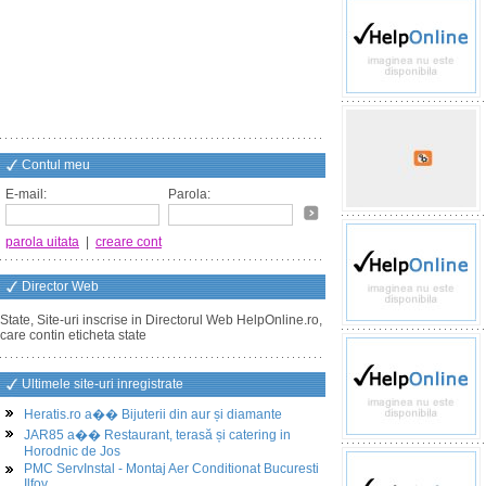
Contul meu
E-mail:
Parola:
parola uitata
|
creare cont
Director Web
State, Site-uri inscrise in Directorul Web HelpOnline.ro,
care contin eticheta state
Ultimele site-uri inregistrate
Heratis.ro a�� Bijuterii din aur și diamante
JAR85 a�� Restaurant, terasă și catering in
Horodnic de Jos
PMC ServInstal - Montaj Aer Conditionat Bucuresti
Ilfov