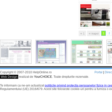
«
«
1
2
1
inapoi
Copyright © 2007-2010 HelpOnline.ro
Portal
|
Dire
Web Design
realizat de
YourCHOICE
. Toate drepturile rezervate.
Te informam ca ne-am actualizat
politicile privind protectia persoanelor fizice in c
Regulamentului (UE) 2016/679. Acest site foloseste cookie-uri pentru a furniza o 