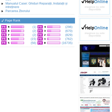
Manualul Casei: Ghiduri Reparații, Instalații și
intreținere
Parcarea Zborului
Page Rank
(1)
(296)
(2)
(670)
(2)
(829)
(15)
(762)
(56)
(16735)