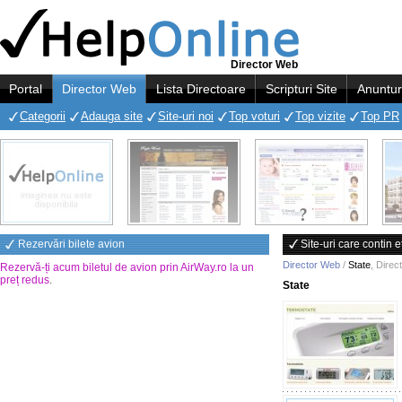
Director Web
Portal
Director Web
Lista Directoare
Scripturi Site
Anuntur
Categorii
Adauga site
Site-uri noi
Top voturi
Top vizite
Top PR
Rezervări bilete avion
Site-uri care contin e
Director Web
/
State
,
Direc
Rezervă-ți acum biletul de avion prin AirWay.ro la un
preț redus
.
State