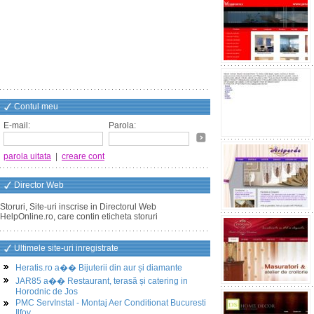
Contul meu
E-mail:
Parola:
parola uitata
|
creare cont
Director Web
Storuri, Site-uri inscrise in Directorul Web
HelpOnline.ro, care contin eticheta storuri
Ultimele site-uri inregistrate
Heratis.ro a�� Bijuterii din aur și diamante
JAR85 a�� Restaurant, terasă și catering in
Horodnic de Jos
PMC ServInstal - Montaj Aer Conditionat Bucuresti
Ilfov