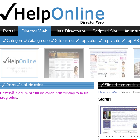
Director Web
Portal
Director Web
Lista Directoare
Scripturi Site
Anuntur
Categorii
Adauga site
Site-uri noi
Top voturi
Top vizite
Top PR
Rezervări bilete avion
Site-uri care contin e
Director Web
/
Storuri
,
Dire
Rezervă-ți acum biletul de avion prin AirWay.ro la un
preț redus
.
Storuri