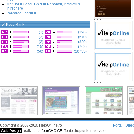
Manualul Casei: Ghiduri Reparații, Instalații și
intreținere
Parcarea Zborului
Page Rank
(1)
(296)
(2)
(670)
(2)
(829)
(15)
(762)
(56)
(16735)
Copyright © 2007-2010 HelpOnline.ro
Portal
|
Dire
Web Design
realizat de
YourCHOICE
. Toate drepturile rezervate.